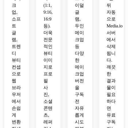
크
(1:1,
이덜
뒤
업,
9:16,
글
자동
소프
16:9
램,
으로
트
등).
두인
Media.io
글
더욱
메이
서버
램,
전문
크업
에서
트렌
적인
등
삭제
디
뷰티
다양
됩니
뷰티
이미
한
다.
컨셉
지로
메이
깨끗
으로
프로
크업
한
웹
필
버전
결과
브라
사
을
물이
우저
진,
구독
필요
에서
소셜
전
하다
손쉽
콘텐
자유
면
게
츠,
롭게
유료
변환
레퍼
시도
구독