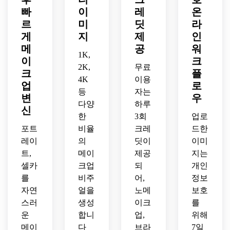
스타
피부 
의 두
않으
포토
빠
이
레
온
일링, 
질감
인 감
면서 
로 K-
우아
르
의 로
미
딧
라
성을 
눈을 
뷰티 
하고 
맨틱 
연출
게
지
제
인
강조
글로
자연
핑크 
합니
메
공
워
하는 
우 메
1K,
스러
메이
다.
이
크
에디
이크
운 마
크업 
2K,
무료
크
플
토리
업으
무리
스타
4K
이용
얼 메
업
로
로 변
의 브
일을 
등
자는
이크
신하
변
우
라이
만들
다양
하루
업으
세요.
덜 메
신
어 드
로 변
한
3회
업로
이크
립니
환합
포트
비율
크레
드한
업을 
다.
니다.
레이
의
딧이
이미
연출
하세
트,
메이
제공
지는
요.
셀카
크업
되
개인
를
비주
어,
정보
자연
얼을
노메
보호
스러
생성
이크
를
운
합니
업,
위해
메이
다
브라
7일