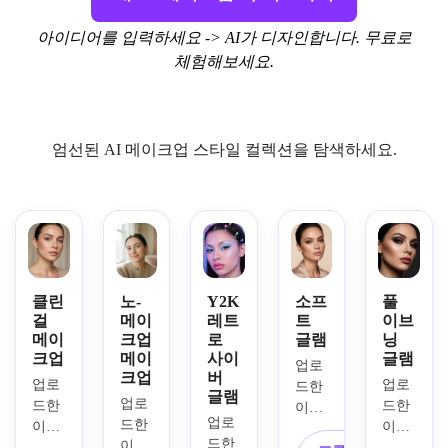
아이디어를 입력하세요 -> AI가 디자인합니다. 무료로
체험해보세요.
엄선된 AI 메이크업 스타일 컬렉션을 탐색하세요.
클린
노-
Y2K
소프
풀
걸
메이
레트
트
이브
메이
크업
로
글램
닝
크업
메이
사이
글램
업로
크업
버
업로
업로
드한 
글램
업로
드한 
드한 
이미
업로
드한 
이미
이미
지를 
드한 
이미
지를 
지를 