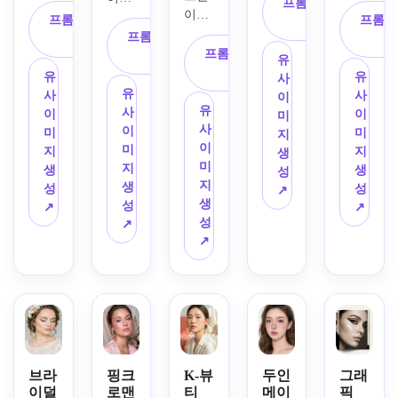
활용
프롬프트 복
이미
지를 
주제
드라
프롬프트 복
해 부
프롬프
사
지를 
주제
로 삼
프롬프트 복
마틱
사
드러
주제
로 삼
프롬프트 복
아, 
사
한 풀 
운 새
유
로, 
아, 
사
윤기
이브
틴 피
유
유
사
아이
얇은 
나는 
닝 글
유
부, 
사
사
이
시한 
피부 
유
피부, 
램으
사
따뜻
이
이
미
블루 
커버, 
사
자연
로 변
이
한 브
미
미
지
아이
자연
이
스럽
신시
미
라운 
지
지
생
섀도
스러
미
게 정
켜 드
지
아이
생
생
성
우, 
운 눈
지
돈된 
립니
생
섀도
성
성
↗
강렬
썹, 
생
눈썹, 
다. 
성
우, 
↗
↗
한 쉬
연한 
성
은은
또렷
↗
와스
머 하
컨실
↗
한 크
한 윤
피 속
이라
러, 
림 블
곽 메
눈썹, 
이트, 
산뜻
러셔, 
이크
자연
나비 
한 피
연한 
업, 
스럽
헤어
치 블
브라
광채 
게 쉐
핀, 
러셔, 
운 마
하이
이딩
반짝
거의 
스카
라이
된 
이는 
없는 
라, 
터, 
브라
핑크
K-뷰
두인
그래
볼, 
캔디 
듯한 
이덜
로맨
티
메이
픽
내추
스모
빛나