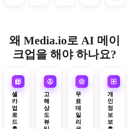
눈썹, 
트렌
블러
느낌
클린
분위
긴 속
나는 
감이 
인형 
뉴트
디 메
셔, 
을 연
걸 메
기, 
눈썹, 
피부, 
어우
속눈
럴 
이크
그라
출합
이크
선명
피치 
글로
러진 
썹, 
립, 
업 룩
데이
니다.
업 룩
한 고
블러
시 핑
소프
볼과 
매거
으로 
션 
으로 
화질 
셔, 
크 
트 글
콧대
진 스
만들
립, 
변신
뷰티 
은은
립, 
램 룩
에 블
왜 Media.io로 AI 메이
타일 
어 드
화사
시켜 
포토
한 쉐
우아
을 연
러셔, 
조명, 
립니
한 영
드립
로 완
이딩, 
하게 
출합
글로
패셔
다.
한 광
크업을 해야 하나요?
니다.
성됩
장미
확산
니다.
시 그
너블
채, 
니다.
빛 내
된 조
라데
한 분
미니
추럴 
명, 
이션 
위기, 
멀 스
립, 
페미
립, 
또렷
타일
로맨
닌한 
밝고 
한 대
링, 
틱 소
에디
선명
비와 
밝고 
프트 
토리
한 조
고해
깨끗
포커
셀
얼 구
고
무
개
명, 
상도 
한 조
스 조
성, 
고화
카
해
료
인
디테
명, 
명, 
자연
질 소
업
상
데
정
일로 
리얼 
타임
스럽
셜 뷰
로
도
일
보
현실
클로
리스 
고 세
티 스
드
뷰
리
보
감을 
즈업 
웨딩 
련된 
타일
잃지 
후
티
크
호
뷰티 