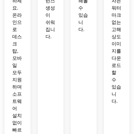
하세
런스
해볼
자는
요.
생성
수
워터
온라
이
있습
마크
인으
쉬워
니
없는
로
집니
다.
고해
데스
다.
상도
크
이미
탑,
지를
모바
다운
일
로드
모두
할
지원
수
하며
있습
소프
니
트웨
다.
어
설치
없이
빠르