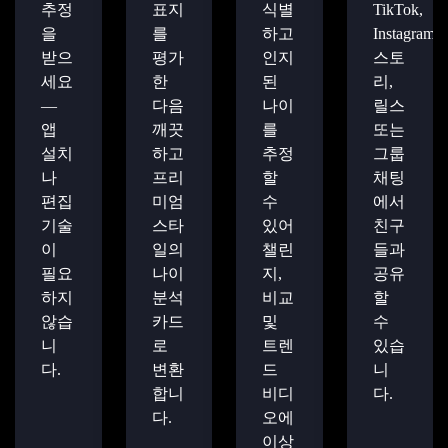
추정
표지
식별
TikTok,
을
를
하고
Instagram,
받으
평가
인지
스토
세요
한
된
리,
—
다음
나이
릴스
앱
깨끗
를
또는
설치
하고
추정
그룹
나
프리
할
채팅
편집
미엄
수
에서
기술
스타
있어
친구
이
일의
챌린
들과
필요
나이
지,
공유
하지
분석
비교
할
않습
카드
및
수
니
로
트렌
있습
다.
변환
드
니
합니
비디
다.
다.
오에
이상