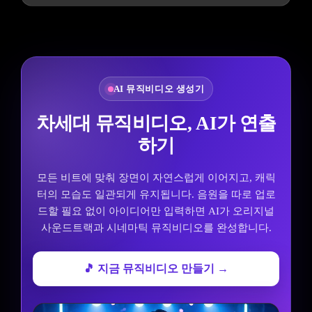
과학적 얼굴 분석 UI와 같은 깨끗하고 현대적
인 산세리프 타이포그래피와 작은 기술적 스
타일의 텍스트를 사용하세요. 이미지 하단 중
앙에는 분석을 기반으로 한 최종 예상 실제
나이를 보여주는 큰 볼드 텍스트를 작성하세
요. 예를 들어:
AI 뮤직비디오 생성기
"예상 나이: (얼굴 분석에 기반한 무작위 숫
차세대 뮤직비디오, AI가 연출
자)"
하기
전체 스타일: 미래적인 AI 가이드 스킨케어
분석, 미니멀리스틱, 프리미엄 에디토리얼 조
모든 비트에 맞춰 장면이 자연스럽게 이어지고, 캐릭
명, 성별 언급 없음, 모든 인간의 얼굴에 적합
터의 모습도 일관되게 유지됩니다. 음원을 따로 업로
함.
드할 필요 없이 아이디어만 입력하면 AI가 오리지널
사운드트랙과 시네마틱 뮤직비디오를 완성합니다.
🎵 지금 뮤직비디오 만들기 →