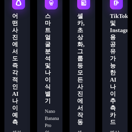
어
스
셀
TikTok
떤
마
카,
및
사
트
초
Instagr
진
얼
상
용
에
굴
화,
공
서
분
그
유
도
석
룹
가
즉
및
등
능
각
나
모
한
적
이
든
AI
인
식
사
나
AI
별
진
이
나
기
에
추
이
서
측
Nano
예
작
카
Banana
측
동
드
Pro