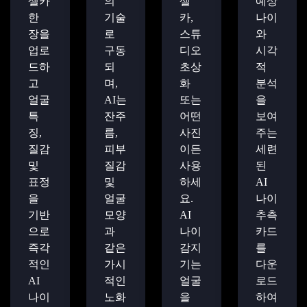
셀카
의
셀
예상
한
기술
카,
나이
장을
로
스튜
와
업로
구동
디오
시각
드하
되
초상
적
고
며,
화
분석
얼굴
AI는
또는
을
특
잔주
어떤
보여
징,
름,
사진
주는
질감
피부
이든
세련
및
질감
사용
된
표정
및
하세
AI
을
얼굴
요.
나이
기반
모양
AI
추측
으로
과
나이
카드
즉각
같은
감지
를
적인
가시
기는
다운
AI
적인
얼굴
로드
나이
노화
을
하여