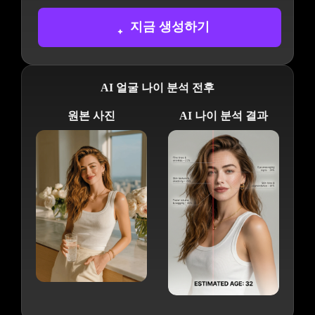
그래픽을 만드세요:
지금 생성하기
1. 잔주름과 주름
2. 피부 질감과 탄력성
3. 얼굴 볼륨과 처짐
4. 눈 주변 노화 징후
AI 얼굴 나이 분석 전후
5. 피부 톤과 색소침착
원본 사진
AI 나이 분석 결과
각 요소에 대해 관련된 얼굴 영역을 가리키는
얇은 선이 있는 작은 라벨을 배치하고, 그 옆
에 짧은 제목과 0-100%의 현실적인 백분율 점
수(글로벌 데이터 기반)를 작성하세요. 예를
들어:
"잔주름 및 주름 - 18%"
"피부 질감 및 탄력성 - 72%"
"얼굴 볼륨 및 처짐 - 35%"
"눈 주변 노화 징후 - 41%"
"피부 톤 및 색소침착 - 63%"