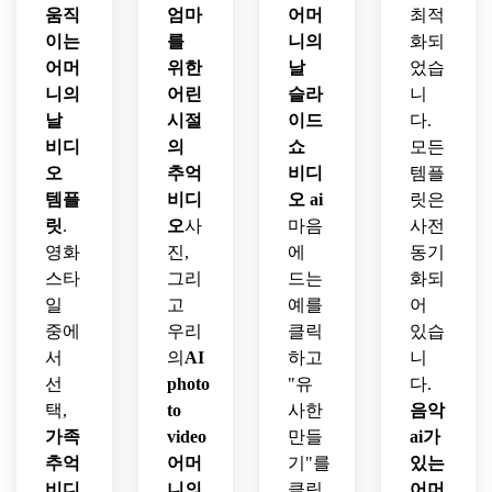
움직
엄마
어머
최적
이는
를
니의
화되
어머
위한
날
었습
니의
어린
슬라
니
날
시절
이드
다.
비디
의
쇼
모든
오
추억
비디
템플
템플
비디
오 ai
릿은
릿
.
오
사
마음
사전
영화
진,
에
동기
스타
그리
드는
화되
일
고
예를
어
중에
우리
클릭
있습
서
의
AI
하고
니
선
photo
"유
다.
택,
to
사한
음악
가족
video
만들
ai가
추억
어머
기"를
있는
비디
니의
클릭
어머