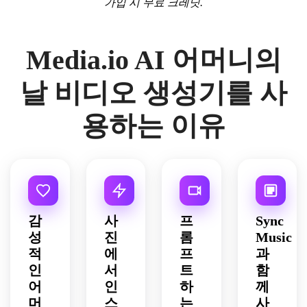
가입 시 무료 크레딧.
Media.io AI 어머니의
날 비디오 생성기를 사
용하는 이유
감
사
프
Sync
성
진
롬
Music
적
에
프
과
인
서
트
함
어
인
하
께
머
스
는
사