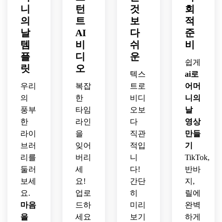
니
턴
것
회
의
트
보
적
날
AI
다
준
템
비
쉬
비
플
디
운
쉽게
릿
오
텍스
ai로
우리
복잡
트로
어머
의
한
비디
니의
풍부
타임
오보
날
한
라인
다
영상
라이
을
직관
만들
브러
잊어
적입
기
리를
버리
니
TikTok,
둘러
세
다!
반바
보세
요!
간단
지,
요.
업로
히
릴에
마음
드하
미리
완벽
을
세요
보기
하게