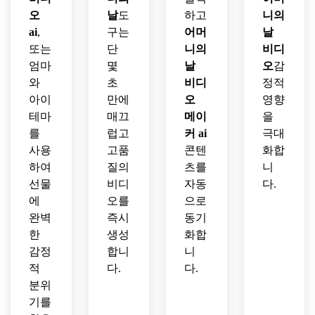
오
날
도
하고
니의
ai
,
구는
어머
날
또는
단
니의
비디
엄마
몇
날
오
감
와
초
비디
정적
아이
만에
오
영향
테마
매끄
메이
을
를
럽고
커 ai
극대
사용
고품
콘텐
화합
하여
질의
츠를
니
선물
비디
자동
다.
에
오를
으로
완벽
즉시
동기
한
생성
화합
감정
합니
니
적
다.
다.
분위
기를