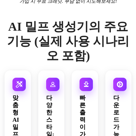
가입 시 무료 크레딧. 부담 없이 시도해보세요!
AI 밀프 생성기의 주요
기능 (실제 사용 시나리
오 포함)
맞
다
빠
다
춤
양
른
운
형
한
출
로
AI
스
력
드
밀
타
이
가
프
일:
가
능