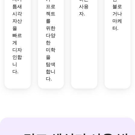
틈새
프로
사용
블로
시각
젝트
자.
거나
자산
를
마케
을
위한
터.
빠르
다양
게
한
디자
미학
인합
을
니
탐색
다.
합니
다.