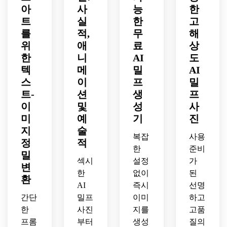
아
사
능
한
트
실
한
고
를
적,
무
해
위
애
료
상
한
니
AI
도
텍
메
밀
AI
스
이
프
밀
트-
션
생
프
이
및
성
사
미
예
기
진
지
술
복잡
사용
정
적
한
준비
밀
섹시
설정
가
변
한
없이
된
환
AI
즉시
선명
간단
밀프
이미
하고
한
사진
지를
고품
프롬
부터
생성
질의