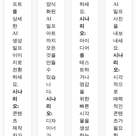
프트
양식
하세
AI
를
화된
요.
밀프
상세
AI
시나
사진
한
밀프
리
을
AI
아트
오:
내보
생성
까지
아이
내세
밀프
모든
디어
요.
이미
것을
를
시나
지로
만들
테스
리
전환
수
트하
오:
하세
있습
거나
시각
요.
니
영감
적으
시나
다.
을
로
리
시나
위한
매력
오:
리
빠른
적인
콘텐
오:
시각
콘텐
츠
디자
물을
츠가
제작
이너
생성
필요
자가
가
하는
한