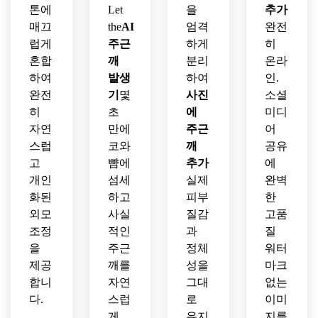
톤에
Let
을
추가
매끄
the
AI
엄격
완전
럽게
주근
하게
히
혼합
깨
분리
온라
하여
발생
하여
인.
완전
기
몇
사진
소셜
히
초
에
미디
자연
만에
주근
어
스럽
코와
깨
공유
고
뺨에
추가
에
개인
섬세
실제
완벽
화된
하고
피부
한
외모
사실
질감
고품
조정
적인
과
질
을
주근
정체
워터
제공
깨를
성을
마크
합니
자연
그대
없는
다.
스럽
로
이미
게
유지
지를