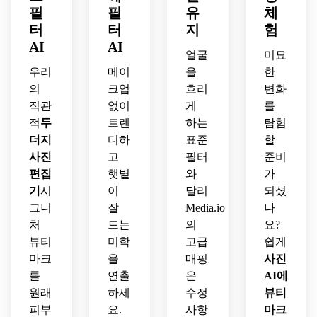
필
필
유
체
터
터
지
험
AI
AI
얼굴
미묘
우리
메이
을
한
의
크업
흐리
변화
직관
없이
게
를
적
두
트렌
하는
탐험
더지
디하
표준
할
사진
고
필터
준비
편집
햇볕
와
가
기
시
이
달리
되셨
그니
잘
Media.io
나
처
드는
의
요?
뷰티
미학
고급
쉽게
마크
을
매핑
사진
를
연출
은
AI에
원래
하세
수정
뷰티
피부
요.
사항
마크