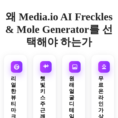
왜 Media.io AI Freckles
& Mole Generator를 선
택해야 하는가
리
햇
원
무
얼
빛
래
료
한
키
얼
온
뷰
스
굴
라
티
주
디
인
마
근
테
가
크
깨
일
상