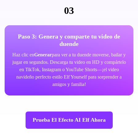
03
Paso 3: Genera y comparte tu video de
duende
Haz clic en
Generar
para ver a tu duende moverse, bailar y
jugar en segundos. Descarga tu video en HD y compártelo
en TikTok, Instagram o YouTube Shorts—¡el video
navideño perfecto estilo Elf Yourself para sorprender a
amigos y familia!
Prueba El Efecto AI Elf Ahora