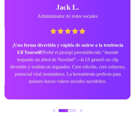
Jack L.
Administrador de redes sociales
¡Una forma divertida y rápida de unirse a la tendencia
Elf Yourself!
Probé el prompt preestablecido “duende
trepando un árbol de Navidad”—la IA generó un clip
divertido y realista en segundos. Cero edición, cero esfuerzo,
potencial viral instantáneo. La herramienta perfecta para
quienes hacen videos sociales navideños.