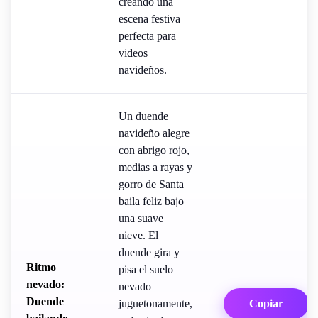
creando una
escena festiva
perfecta para
videos
navideños.
Un duende
navideño alegre
con abrigo rojo,
medias a rayas y
gorro de Santa
baila feliz bajo
una suave
nieve. El
duende gira y
Ritmo
pisa el suelo
nevado:
nevado
Duende
juguetonamente,
Copiar