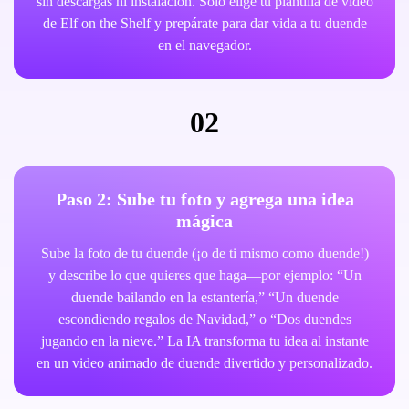
sin descargas ni instalación. Solo elige tu plantilla de video
de Elf on the Shelf y prepárate para dar vida a tu duende
en el navegador.
02
Paso 2: Sube tu foto y agrega una idea
mágica
Sube la foto de tu duende (¡o de ti mismo como duende!)
y describe lo que quieres que haga—por ejemplo: “Un
duende bailando en la estantería,” “Un duende
escondiendo regalos de Navidad,” o “Dos duendes
jugando en la nieve.” La IA transforma tu idea al instante
en un video animado de duende divertido y personalizado.