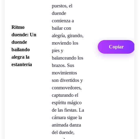
puestos, el
duende
comienza a
Ritmo
bailar con
duende: Un
alegría, girando,
duende
moviendo los
Copiar
bailando
pies y
alegra la
balanceando los
estantería
brazos. Sus
movimientos
son divertidos y
conmovedores,
capturando el
espíritu mágico
de las fiestas. La
cámara sigue la
animada danza
del duende,