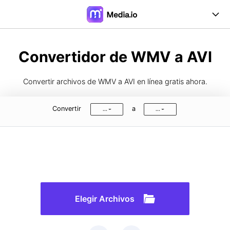
Online Herramientas
Convertidor de WMV a AVI
Desktop Herramientas
Convertir archivos de WMV a AVI en línea gratis ahora.
Precios
Convertir
a
...
...
Soporte
Iniciar Sesión
Registrarse
FAQs
Guía de Usuario
Formatos de Conversión
Elegir Archivos