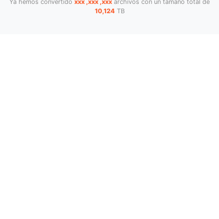
Ya hemos convertido
xxx ,xxx ,xxx
archivos con un tamaño total de
10,124
TB