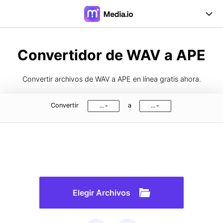
Online Herramientas
Convertidor de WAV a APE
Desktop Herramientas
Convertir archivos de WAV a APE en línea gratis ahora.
Precios
Convertir
a
...
...
Soporte
Iniciar Sesión
Registrarse
FAQs
Guía de Usuario
Formatos de Conversión
Elegir Archivos