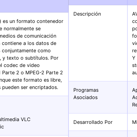
Descripción
AV
) es un formato contenedor
co
ue normalmente se
p
 medios de comunicación
f
 contiene a los datos de
v
s conjuntamente como
r
 y texto o subtítulos. Por
Y 
 el codec de video
st
 Parte 2 o MPEG-2 Parte 2
au
que este formato es libre,
 pueden ser encriptados.
Programas
A
Asociados
A
R
ltimedia VLC
Desarrollado Por
M
ic