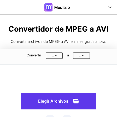
Online Herramientas
Convertidor de MPEG a AVI
Desktop Herramientas
Convertir archivos de MPEG a AVI en línea gratis ahora.
Precios
Convertir
a
...
...
Soporte
Iniciar Sesión
Registrarse
FAQs
Guía de Usuario
Formatos de Conversión
Elegir Archivos