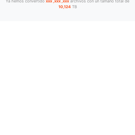
Ya hemos convertido
xxx ,xxx ,xxx
archivos con un tamaño total de
10,124
TB