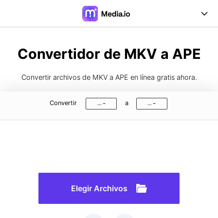
Online Herramientas
Convertidor de MKV a APE
Desktop Herramientas
Convertir archivos de MKV a APE en línea gratis ahora.
Precios
Convertir
a
...
...
Soporte
Iniciar Sesión
Registrarse
FAQs
Guía de Usuario
Formatos de Conversión
Elegir Archivos