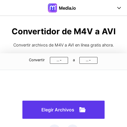
Online Herramientas
Convertidor de M4V a AVI
Desktop Herramientas
Convertir archivos de M4V a AVI en línea gratis ahora.
Precios
Convertir
a
...
...
Soporte
Iniciar Sesión
Registrarse
FAQs
Guía de Usuario
Formatos de Conversión
Elegir Archivos