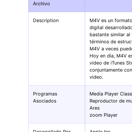
Archivo
Description
M4V es un formato
digital desarrollad
bastante similar a
términos de estruc
M4V a veces puede
Hoy en día, M4V es
video de iTunes St
conjuntamente con
video.
Programas
Media Player Class
Asociados
Reproductor de mu
Ares
zoom Player
Desarrollado Por
Apple Inc.