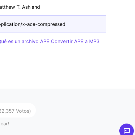
atthew T. Ashland
pplication/x-ace-compressed
Qué es un archivo APE Convertir APE a MP3
62,357 Votos)
icar!