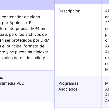
Descripción
A
 contenedor de video
ar
o por Apple Inc. Es
2
l formato popular MP4 en
es
tura, pero los archivos de
pi
n ser protegidos por DRM.
d
 el principal formato de
A
ore y se puede multiplexar
Au
 varios datos de audio y
r
ne
M
ic
ltimedia VLC
Programas
M
Asociados
A
A
A