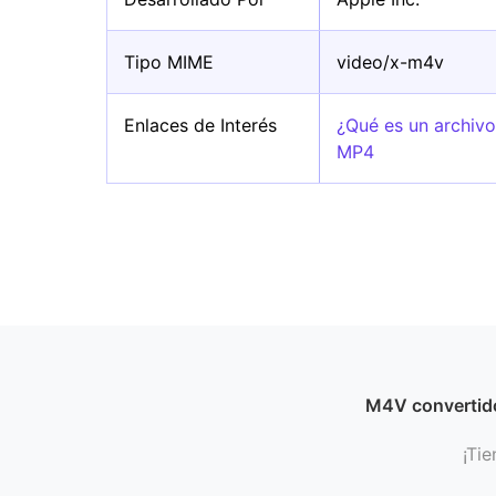
Tipo MIME
video/x-m4v
Enlaces de Interés
¿Qué es un archiv
MP4
M4V convertid
¡Tie