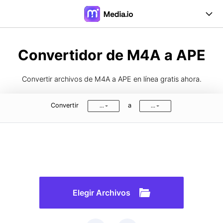
Online Herramientas
Convertidor de M4A a APE
Desktop Herramientas
Convertir archivos de M4A a APE en línea gratis ahora.
Precios
Convertir
a
...
...
Soporte
Iniciar Sesión
Registrarse
FAQs
Guía de Usuario
Formatos de Conversión
Elegir Archivos