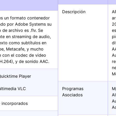
Descripción
A
 es un formato contenedor
ar
lado por Adobe Systems su
2
de archivo es .flv. Se
es
nte en streaming de audio,
pi
exto como subtítulos en
d
be, Metacafe, y mucho
A
e con el codec de video
Au
H.264), y de sonido AAC.
r
ne
M
Quicktime Player
ltimedia VLC
Programas
M
Asociados
A
A
 incorporados
A