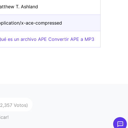
atthew T. Ashland
pplication/x-ace-compressed
Qué es un archivo APE Convertir APE a MP3
62,357 Votos)
icar!