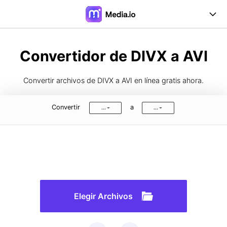
Online Herramientas
Convertidor de DIVX a AVI
Desktop Herramientas
Convertir archivos de DIVX a AVI en línea gratis ahora.
Precios
Convertir
a
...
...
Soporte
Iniciar Sesión
Registrarse
FAQs
Guía de Usuario
Formatos de Conversión
Elegir Archivos