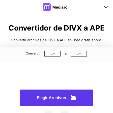
Online Herramientas
Convertidor de DIVX a APE
Desktop Herramientas
Convertir archivos de DIVX a APE en línea gratis ahora.
Precios
Convertir
a
...
...
Soporte
Iniciar Sesión
Registrarse
FAQs
Guía de Usuario
Formatos de Conversión
Elegir Archivos