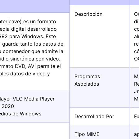
Descripción
O
nterleave) es un formato
di
dia digital desarrollado
c
1992 para Windows. Este
a
 guarda tanto los datos de
r
u contenedor que admite la
c
dio sincrónica con video.
O
ormato DVD, AVI permite el
ples datos de video y
Programas
M
Asociados
R
J
layer VLC Media Player
M
o 2020
edios de Windows
Desarrollado Por
F
Tipo MIME
a