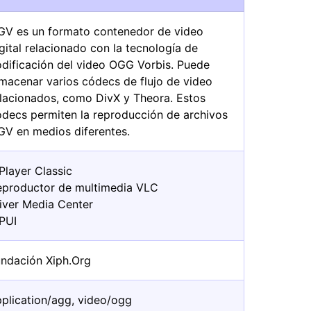
GV es un formato contenedor de video
gital relacionado con la tecnología de
odificación del video OGG Vorbis. Puede
lmacenar varios códecs de flujo de video
elacionados, como DivX y Theora. Estos
ódecs permiten la reproducción de archivos
GV en medios diferentes.
Player Classic
eproductor de multimedia VLC
river Media Center
PUI
undación Xiph.Org
pplication/agg, video/ogg