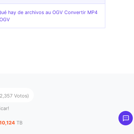
Qué hay de archivos au OGV Convertir MP4
 OGV
62,357 Votos)
icar!
10,124
TB