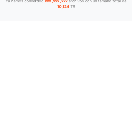
Ya hemos convertido
xxx ,xxx ,xxx
archivos con un tamaño total de
10,124
TB