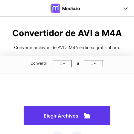
Online Herramientas
Convertidor de AVI a M4A
Desktop Herramientas
Convertir archivos de AVI a M4A en línea gratis ahora.
Precios
Convertir
a
...
...
Soporte
Iniciar Sesión
Registrarse
FAQs
Guía de Usuario
Formatos de Conversión
Elegir Archivos