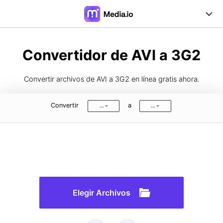
Online Herramientas
Convertidor de AVI a 3G2
Desktop Herramientas
Convertir archivos de AVI a 3G2 en línea gratis ahora.
Precios
Convertir
a
...
...
Soporte
Iniciar Sesión
Registrarse
FAQs
Guía de Usuario
Formatos de Conversión
Elegir Archivos