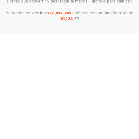
¡Tienes que convertir y descargar al menos 1 archivo para calificar!
Ya hemos convertido
xxx ,xxx ,xxx
archivos con un tamaño total de
10,124
TB