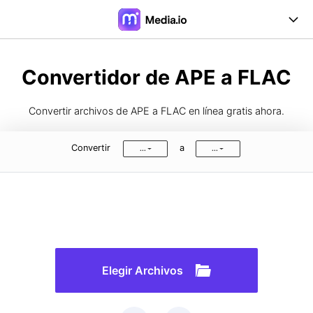
Online Herramientas
Convertidor de APE a FLAC
Desktop Herramientas
Convertir archivos de APE a FLAC en línea gratis ahora.
Precios
Convertir
a
...
...
Soporte
Iniciar Sesión
Registrarse
FAQs
Guía de Usuario
Formatos de Conversión
Elegir Archivos