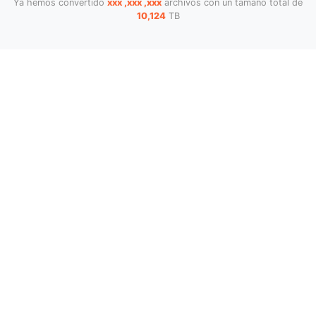
Ya hemos convertido
xxx ,xxx ,xxx
archivos con un tamaño total de
10,124
TB