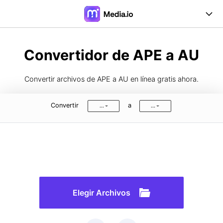
Online Herramientas
Convertidor de APE a AU
Desktop Herramientas
Convertir archivos de APE a AU en línea gratis ahora.
Precios
Convertir
a
...
...
Soporte
Iniciar Sesión
Registrarse
FAQs
Guía de Usuario
Formatos de Conversión
Elegir Archivos