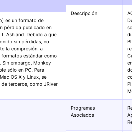
Descripción
A
) es un formato de
Do
in pérdida publicado en
s
T. Ashland. Debido a que
di
onido sin pérdidas, no
B
te la compresión, a
r
os formatos estándar como
C
. Sin embargo, Monkey
en
ble sólo en PC. Para
d
Mac OS X y Linux, se
c
n de terceros, como JRiver
P
Me
Programas
R
Asociados
A
R