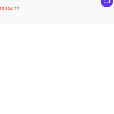
10,124
TB