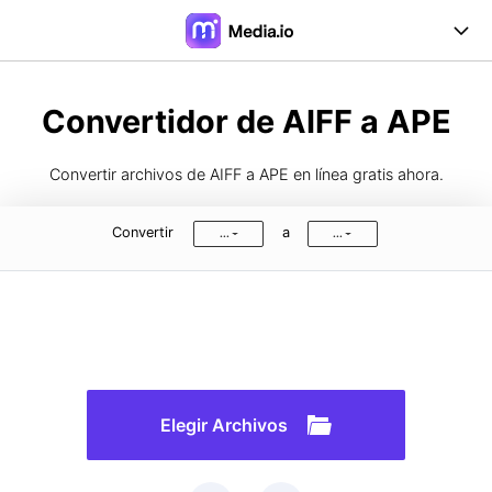
Online Herramientas
Convertidor de AIFF a APE
Desktop Herramientas
Convertir archivos de AIFF a APE en línea gratis ahora.
Precios
Convertir
a
...
...
Soporte
Iniciar Sesión
Registrarse
FAQs
Guía de Usuario
Formatos de Conversión
Elegir Archivos