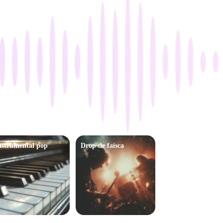
nstrumental pop
Drop de faísca