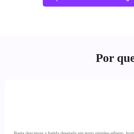
Por que
Basta descrever a batida desejada em texto simples-gênero, hum