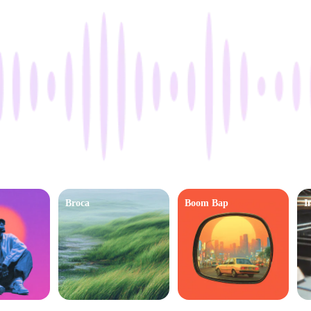
Broca
Boom Bap
I