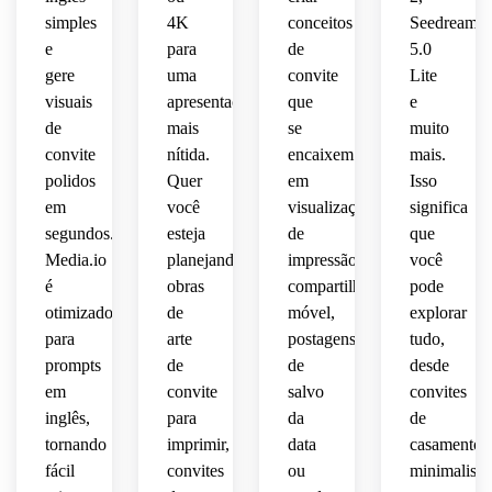
mundo
qualidade
relaxada,
simples
4K
conceitos
Seedream
mínimo,
romântico,
 de 
e
para
de
5.0
antigo
maquetage
design
gere
uma
convite
Lite
apresentação
iluminação
 de 
visuais
apresentação
que
e
 de 
atemporal,
papelaria
moderno
de
mais
se
muito
papelaria
natural
 obra 
 de 
convite
nítida.
encaixem
mais.
de 
premium,
papelaria
premium,
suave,
polidos
Quer
em
arte 
Isso
 arte 
refinada
elegante
rústica
em
você
visualizações
significa
convidar
estética
 do 
 obra 
 com 
segundos.
esteja
de
que
convite
de 
rico 
Media.io
planejando
impressão,
você
contemporânea
elegante
arte 
calor 
é
obras
compartilhamento
pode
 de 
adequada
de 
natural.
otimizado
de
móvel,
explorar
sofisticada
papelaria
 para 
suíte 
 com 
para
arte
postagens
tudo,
maquetes
de 
clareza
pronta
prompts
de
de
 de 
desde
casamento
 para 
impressão
 para 
em
convite
salvo
convites
pronta
impressão.
celebrações
inglês,
para
da
de
 para 
premium.
tornando
imprimir,
data
casamento
impressão.
sofisticadas
fácil
convites
ou
minimalista