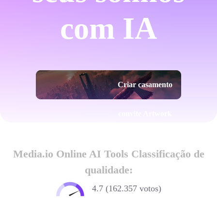
com IA
Criar casamento
convite Artwork
agora
Media.io Online AI Tools Classificação de
qualidade:
4.7 (162.357 votos)