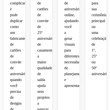
complicadas,
de
de
para
e
cartões
aniversário
sua
pode
de
online,
cerimônia
duplicar
convite
ajudando
principal
como
de
você
ou
um
25º
a
uma
fabricante
aniversário
gerar
celebração
de
de
visuais
de
cartões
casamento,
para
1º,
de
a
diferentes
25º
convite
maior
necessidades
ou
de
qualidade
de
50º
aniversário
de
planejamento
aniversário.
quando
saída
e
você
ajuda
apresentação.
precisa
seus
de
projetos
designs
a
de
parecer