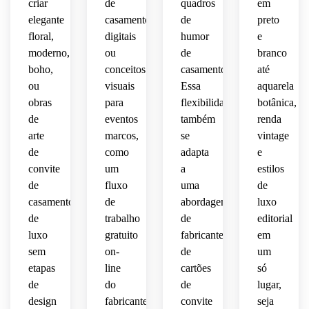
criar
de
quadros
em
elegante
casamento
de
preto
floral,
digitais
humor
e
moderno,
ou
de
branco
boho,
conceitos
casamento.
até
ou
visuais
Essa
aquarela
obras
para
flexibilidade
botânica,
de
eventos
também
renda
arte
marcos,
se
vintage
de
como
adapta
e
convite
um
a
estilos
de
fluxo
uma
de
casamento
de
abordagem
luxo
de
trabalho
de
editorial
luxo
gratuito
fabricante
em
sem
on-
de
um
etapas
line
cartões
só
de
do
de
lugar,
design
fabricante
convite
seja