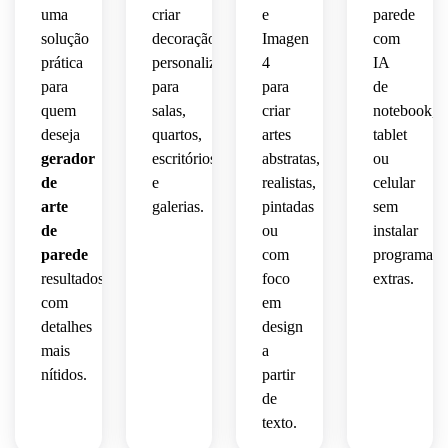
para 
 de 
uma
criar
e
parede
 de 
interiores
molduras
galeria.
quarto.
solução
decoração
Imagen
com
prática
personalizada
4
IA
modernos.
modernas.
para
para
para
de
quem
salas,
criar
notebook,
deseja
quartos,
artes
tablet
gerador
escritórios
abstratas,
ou
de
e
realistas,
celular
arte
galerias.
pintadas
sem
de
ou
instalar
parede
com
programas
resultados
foco
extras.
com
em
detalhes
design
mais
a
nítidos.
partir
de
texto.