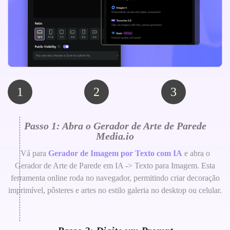
1
2
3
Passo 1: Abra o Gerador de Arte de Parede
Media.io
Vá para
Gerador de Imagem por Texto com IA
e abra o
Gerador de Arte de Parede em IA -> Texto para Imagem. Esta
ferramenta online roda no navegador, permitindo criar decoração
imprimível, pôsteres e artes no estilo galeria no desktop ou celular.