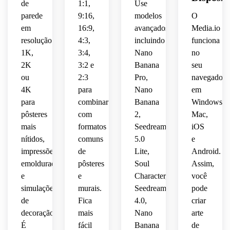
pôster,
de
1:1,
Use
 sutil 
impressão
 de 
galeria,
museu,
 para 
 para 
pétalas
de 
parede
9:16,
modelos
O
 em 
escritório.
 tons 
acabamento
moldura
clima 
tela, 
em
16:9,
avançados
Media.io
decoração.
clima 
monocromá
 para 
aveludadas,
nostálgico
composição
resolução
4:3,
incluindo
funciona
editorial
nítido 
decoração
1K,
3:4,
Nano
no
 de 
definidos
e 
atmosfera
brilhante
balanceada
luxo 
 e 
detalhado.
clássica.
2K
3:2 e
Banana
seu
 e 
 de 
elegante,
layout
inspirada
ou
2:3
qualidade
Pro,
navegador
galeria,
 em 
4K
para
Nano
em
espaço
polido
museu
detalhada
clima 
para
combinar
Banana
Windows,
 e 
luxuoso
pôsteres
com
2,
Mac,
negativo
amigável
formato
pronta
mais
formatos
Seedream
iOS
 para 
 para 
calmo
nítidos,
comuns
5.0
e
generoso
moldura:
vertical
decoração.
 e 
 e 
impressões
de
Lite,
Android.
detalhes
acabamento
luxuoso,
premium
emolduradas
pôsteres
Soul
Assim,
 de 
 com 
e
e
Character,
você
premium
pôster
moderno
pinceladas
simulações
murais.
Seedream
pode
 em 
 e 
prontos
de
Fica
4.0,
criar
alta 
detalhado
detalhadas
 para 
decoração.
mais
Nano
arte
resolução
 para 
 para 
impressão
É
fácil
Banana
de
 ideal 
murais
decoração
 para 