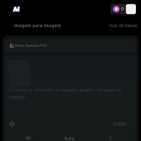
0
Imagem para imagem
Hub de Ideias
Nano Banana Pro
@
0/2000
1K
Auto
1