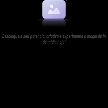
Desbloqueie seu potencial criativo e experimente a magia da IA
de mídia hoje!