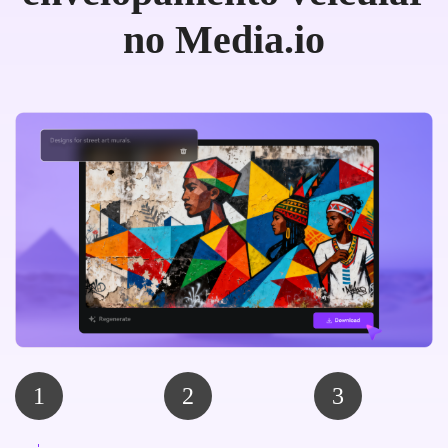
no Media.io
1
2
3