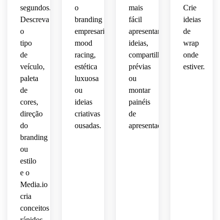
nível, 
estética
 para 
fotografia
segundos.
o
mais
Crie
 de 
mockup
inspiração
Descreva
branding
fácil
ideias
luz 
marcante
 de 
automotiva,
diurna,
o
empresarial,
apresentar
de
fotorealista.
 de 
envelopame
tipo
mood
ideias,
rua, 
wrap
mockup
mockup
mockup
customizad
 hiper 
de
racing,
compartilhar
onde
detalhado
veículo,
estética
prévias
estiver.
profissional
fotorealista
 de 
paleta
luxuosa
ou
 para 
 com 
envelopamento
de
ou
montar
frotas,
detalhes
cores,
ideias
painéis
 alta 
veicular.
definição,
direção
criativas
de
vivos.
do
ousadas.
apresentação.
apresentação
branding
ou
inspirada
estilo
 em 
e o
impressão.
Media.io
cria
conceitos
rápidos