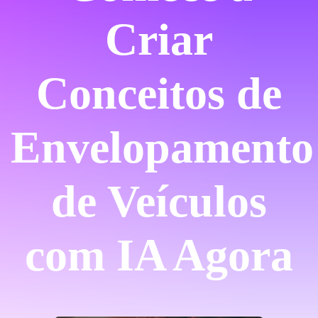
Criar
Conceitos de
Envelopamento
de Veículos
com IA Agora