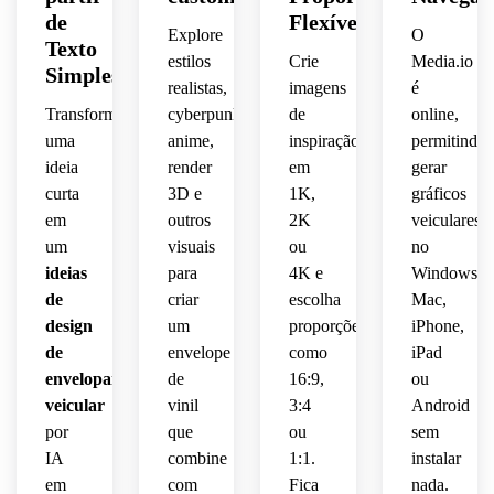
para 
vinil, 
vinil 
de
Flexíveis
telefone
textura
Explore
noturna
O
textura
brilhante,
Texto
 e 
 lisa, 
 de 
 fosca 
estilos
Crie
Media.io
Simples
site, 
ar de 
alto 
acetinada,
linhas 
realistas,
imagens
é
detalhes
sofisticação,
contraste,
aerodinâmicas,
Transforme
cyberpunk,
de
online,
visual 
uma
anime,
inspiração
permitindo
geométricos
espaço
superfície
durável,
contraste
ideia
render
em
gerar
 de 
modernos,
curta
3D e
1K,
gráficos
elegante
vinil 
painéis
dramático,
 para 
em
outros
2K
brilhante,
veiculares
tipografia
branding
alinhados,
inspiração
um
visuais
ou
no
iluminação
 luz 
 de 
ideias
para
4K e
Windows,
nítida,
minimalista,
natural,
pista, 
de
criar
escolha
Mac,
cinematográfica,
reflexos
design
um
proporções
iPhone,
textura
aparência
sombras
de
envelope
como
iPad
painéis
intensos,
realista
envelopamento
de
16:9,
ou
editorial
suaves,
 de 
veicular
vinil
3:4
camadas
Android
iluminação
vinil, 
automotiva
mockup
por
que
ou
sem
reflexos
 de 
ousados,
premium
IA
combine
1:1.
instalar
alto 
detalhado
 de 
em
com
Fica
nada.
naturais