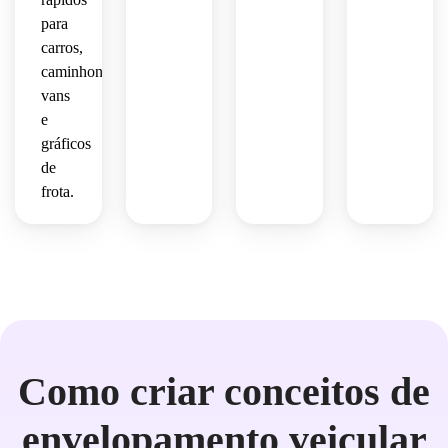
para
carros,
caminhonetes,
vans
e
gráficos
de
frota.
Como criar conceitos de
envelopamento veicular