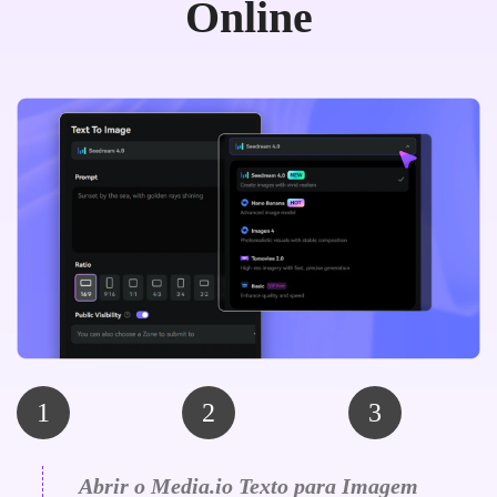
Online
1
2
3
Abrir o Media.io Texto para Imagem