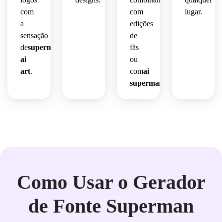
com
com
lugar.
a
edições
sensação
de
de
superman
fãs
ai
ou
art
.
com
ai
superman
visuais.
Como Usar o Gerador
de Fonte Superman