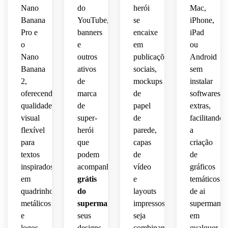
detalhes
 e 
detalhado
alto 
Nano
do
herói
Mac,
isolado,
 de 
qualidade
 em 
detalhe.
Banana
YouTube,
se
iPhone,
qualidade
 de 
alta 
clima 
Pro e
banners
encaixe
iPad
 de 
impressão
resolução.
heroico
pôster.
o
e
em
ou
 e 
nítida 
Nano
outros
publicações
Android
detalhes
para 
Banana
ativos
sociais,
sem
produção.
2,
de
mockups
instalar
prontos
oferecendo
marca
de
softwares
 para 
qualidade
de
papel
extras,
logo.
visual
super-
de
facilitando
flexível
herói
parede,
a
para
que
capas
criação
textos
podem
de
de
inspirados
acompanhar
imagens
vídeo
gráficos
em
grátis
e
temáticos
quadrinhos,
do
layouts
de ai
metálicos
superman
em
impressos,
superman
e
seus
seja
em
logos
designs.
combinando
qualquer