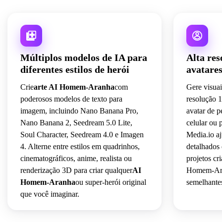
Múltiplos modelos de IA para
Alta res
diferentes estilos de herói
avatares
Crie
arte AI Homem-Aranha
com
Gere visuai
poderosos modelos de texto para
resolução 
imagem, incluindo Nano Banana Pro,
avatar de p
Nano Banana 2, Seedream 5.0 Lite,
celular ou 
Soul Character, Seedream 4.0 e Imagen
Media.io aj
4. Alterne entre estilos em quadrinhos,
detalhados 
cinematográficos, anime, realista ou
projetos cr
renderização 3D para criar qualquer
AI
Homem-Ara
Homem-Aranha
ou super-herói original
semelhante
que você imaginar.