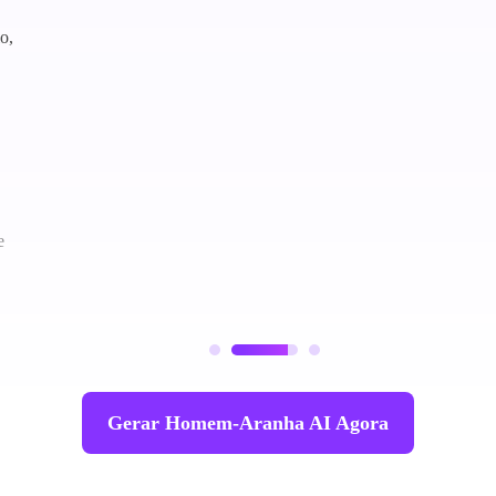
o,
e
Gerar Homem-Aranha AI Agora