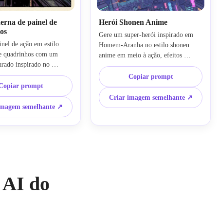
erna de painel de
Herói Shonen Anime
os
Gere um super-herói inspirado em 
nel de ação em estilo 
Homem-Aranha no estilo shonen 
 quadrinhos com um 
anime em meio à ação, efeitos 
rado inspirado no 
estilizados de movimento, 
ha saltando entre 
iluminação cel-shaded, lentes 
Copiar prompt
quanto dispara teias, 
Copiar prompt
expressivas na máscara, cidade 
to dinâmico, 
futurista ao fundo, destaques vivos 
Criar imagem semelhante ↗
o cel nítido, linhas de 
em vermelho e azul, traço limpo de 
imagem semelhante ↗
dramáticas, fundo 
anime, ângulo dinâmico de câmera e 
a cidade, paleta viva 
composição colorida e de alto 
azul, narrativa de alta 
impacto.
aço preciso e acabamento 
raphic novel.
 AI do