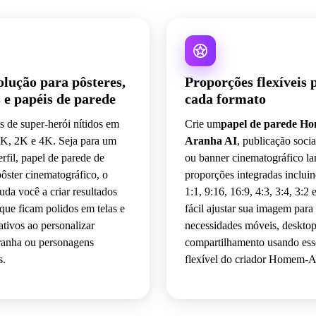
olução para pôsteres,
Proporções flexíveis 
 e papéis de parede
cada formato
s de super-herói nítidos em
Crie um
papel de parede H
1K, 2K e 4K. Seja para um
Aranha AI
, publicação soci
erfil, papel de parede de
ou banner cinematográfico l
pôster cinematográfico, o
proporções integradas inclui
uda você a criar resultados
1:1, 9:16, 16:9, 4:3, 3:4, 3:2 
que ficam polidos em telas e
fácil ajustar sua imagem para
iativos ao personalizar
necessidades móveis, deskto
nha ou personagens
compartilhamento usando ess
s.
flexível do criador Homem-A