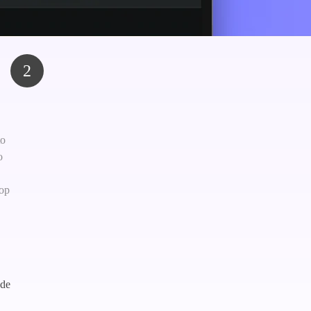
2
to
o
top
 de