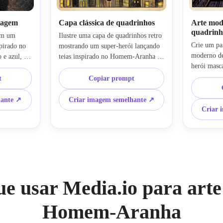
ssagem
Capa clássica de quadrinhos
Arte mod
quadrinh
m um 
Ilustre uma capa de quadrinhos retro 
Crie um pai
pirado no 
mostrando um super-herói lançando 
moderno de
e azul, 
teias inspirado no Homem-Aranha 
herói masca
e três 
balançando entre arranha-céus, 
Homem-Aran
de, 
contornos ousados de tinta preta, 
t
Copiar prompt
telhados en
 no ar, 
sombreamento de meio-tom, cores 
encurtamen
ca, flare 
vintage de quadrinhos, perspectiva 
hante ↗
Criar imagem semelhante ↗
sombreament
exturas 
dramática, pose expressiva de ação, 
Criar 
velocidade 
de alto 
sensação de impressão texturizada, 
detalhado d
mica, arte 
paleta vermelha-azul-amarela e 
vermelha e 
ltra 
espaço limpo para layout de título.
energia, tr
polido de g
ue usar Media.io para arte
Homem-Aranha