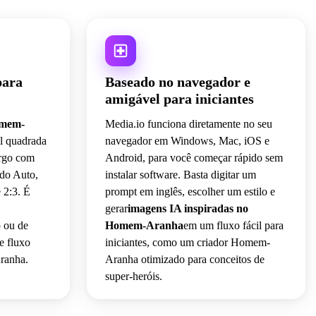
para
Baseado no navegador e
amigável para iniciantes
omem-
Media.io funciona diretamente no seu
al quadrada
navegador em Windows, Mac, iOS e
argo com
Android, para você começar rápido sem
ndo Auto,
instalar software. Basta digitar um
e 2:3. É
prompt em inglês, escolher um estilo e
gerar
imagens IA inspiradas no
p ou de
Homem-Aranha
em um fluxo fácil para
e fluxo
iniciantes, como um criador Homem-
ranha.
Aranha otimizado para conceitos de
super-heróis.