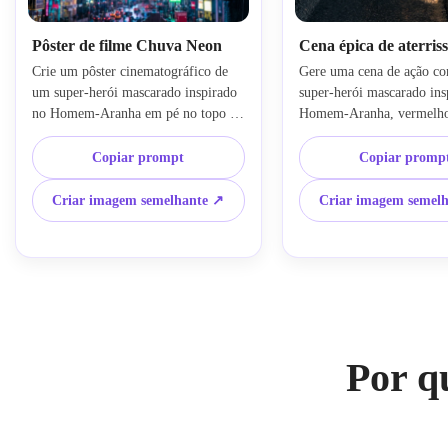
Pôster de filme Chuva Neon
Cena épica de aterri
Crie um pôster cinematográfico de 
Gere uma cena de ação co
um super-herói mascarado inspirado 
super-herói mascarado ins
no Homem-Aranha em pé no topo de 
Homem-Aranha, vermelho 
um arranha-céu durante chuva forte, 
aterrissando em uma pose d
outdoors de neon brilhando abaixo, 
pontos em uma rua da cida
Copiar prompt
Copiar promp
iluminação dramática, textura ultra 
pavimento rachado, faíscas
detalhada do traje vermelho e azul, 
iluminação traseira dramáti
Criar imagem semelhante ↗
Criar imagem semel
nuvens de tempestade, paleta azul e 
cinematográfico da lente, t
magenta, profundidade de campo 
urbanas realistas, sombras 
rasa, composição de blockbuster, sem 
contraste, composição dinâ
texto.
conceitual de super-herói u
detalhada.
Por q