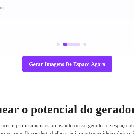
em
e
Gerar Imagens De Espaço Agora
ear o potencial do gerador
ores e profissionais estão usando nosso gerador de espaço al
ormar seus fluxos de trabalho criativos e trazer ideias únicas 