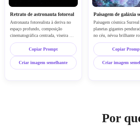
Retrato de astronauta fotoreal
Paisagem de galáxia 
Astronauta fotorealista à deriva no 
Paisagem cósmica Surreal
espaço profundo, composição 
planetas gigantes pendurad
cinematográfica centrada, viseira 
no céu, névoa brilhante rol
reflexiva do capacete capturando 
terreno refletivo, montanha
estrelas distantes, nebulosa azul e 
alienígenas no horizonte, 
Copiar Prompt
Copiar Promp
roxa brilhante atrás do assunto, 
galáxias iridescentes, palet
iluminação sutil da borda, texturas 
azul e violeta vívida, ilum
Criar imagem semelhante
Criar imagem seme
realistas do terno, campo de estrelas 
atmosférica suave, humor 
pretas profundas, alto contraste, 
detalhes ambientais intrinc
detalhes nítidos, olhar de fotografia 
pintura fosca de ficção cien
espacial premium.
fantasia.
Por qu