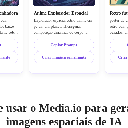
sonhadora
Anime Explorador Espacial
Retro fut
 com 
Explorador espacial estilo anime em 
poster de v
os baixo 
pé em um planeta alienígena, 
retrô com p
ante sobre 
composição dinâmica de corpo 
ousados, um
s 
inteiro, terno futurista com sotaques 
foguete, gr
nuvens de 
brilhantes, céu dramático cheio de 
composição 
t
Copiar Prompt
a rosa, 
estrelas, planeta anelado distante, 
com forte e
inação 
renderização cel-shaded, cores 
laranja, az
lhante
Criar imagem semelhante
Criar
sonhador, 
galáxias vibrantes, humor heróico 
científica 
ados, 
enérgico, linhagem limpa, fundo 
formas afia
tífica de 
ricamente detalhado, ilustração 
qualidade d
anime moderna polida.
colecionáve
e usar o Media.io para ger
imagens espaciais de IA