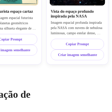
urista espaço cartaz
Vista do espaço profundo
inspirada pela NASA
iagem espacial futurista 
Imagem espacial profunda inspirada 
lanetas geométricos 
pela NASA com nuvens de nebulosa 
a silhueta elegante de 
luminosas, campo estelar denso, 
ão de impressão vintage, 
galáxias distantes, realismo científico 
de pôster equilibrada 
Copiar Prompt
misturado com cores dramáticas, 
spaço negativo, paleta 
Copiar Prompt
texturas cósmicas ultra-detalhadas, 
ul e creme, clima de ficção 
 imagem semelhante
azuis ricos, magentas e destaques 
de meados do século, 
Criar imagem semelhante
dourados, composição expansiva, 
das, textura nostálgica, 
estética nítida da foto do telescópio, 
e arte de parede 
humor cheio de admiração, imagens 
l.
espaciais premium de alta resolução.
ação de