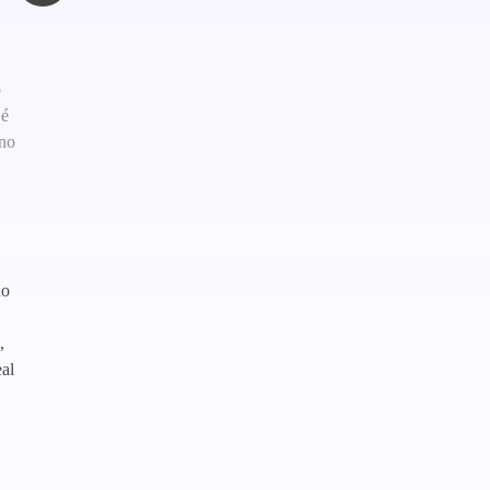
o
 é
 no
no
,
al