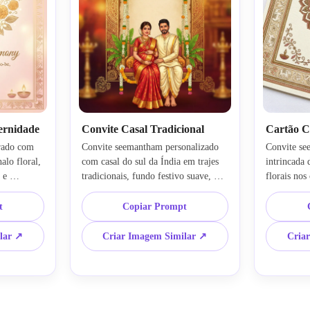
ernidade
Convite Casal Tradicional
Cartão C
rado com 
Convite seemantham personalizado 
Convite se
alo floral, 
com casal do sul da Índia em trajes 
intrincada 
e 
tradicionais, fundo festivo suave, 
florais nos 
ais 
detalhes florais e dourados, tom de 
dourado, te
ição 
celebração acolhedor, composição 
de bebê ind
t
Copiar Prompt
equilibrada, arte ilustrada detalhada, 
em camadas,
ve e 
painel elegante de texto em branco, 
texto, aca
lar ↗
Criar Imagem Similar ↗
Cria
 detalhados, 
estilo enraizado na cultura, visual 
detalhado,
 do evento, 
premium polido adequado para 
pronta para
o digital
compartilhamento digital
elegante e a
rico sem e