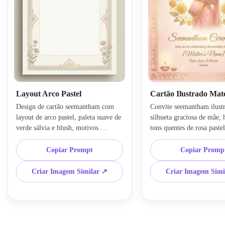
Layout Arco Pastel
Cartão Ilustrado Mat
Design de cartão seemantham com 
Convite seemantham ilust
layout de arco pastel, paleta suave de 
silhueta graciosa de mãe, h
verde sálvia e blush, motivos 
tons quentes de rosa pastel 
ornamentais indianos discretos, 
dourado, detalhes cerimoni
detalhes florais minimalistas, 
indianos elegantes, compos
Copiar Prompt
Copiar Promp
composição moderna e equilibrada, 
feminina premium, layout 
centro elegante em branco para 
centralizado, atmosfera sua
Criar Imagem Similar ↗
Criar Imagem Simi
nomes e data, acabamento de papel 
brilhante, traços artísticos
texturizado, clima calmo e gracioso, 
espaço elegante para texto
estilo de convite editável com detalhe 
estética apurada para cartã
premium