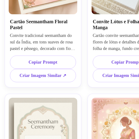
Cartão Seemantham Floral
Convite Lótus e Folha
Pastel
Manga
Convite tradicional seemantham do 
Cartão convite seemantha
sul da Índia, em tons suaves de rosa 
flores de lótus e detalhes d
pastel e pêssego, decorado com fios 
folha de manga, fundo cre
de jasmim, flores de lótus e uma 
moldura sutil dourada, lay
delicada borda floral, detalhes 
vertical equilibrado, estilo
Copiar Prompt
Copiar Promp
elegantes em dourado, composição 
refinado do sul da Índia, a
centralizada, espaço gracioso para 
festiva suave, espaço limpo
Criar Imagem Similar ↗
Criar Imagem Simi
texto, textura de papel premium, 
tipografia, acabamento lux
clima acolhedor, design detalhado 
ornamentação nítida e deta
pronto para impressão
conceito de convite pronto
imprimir