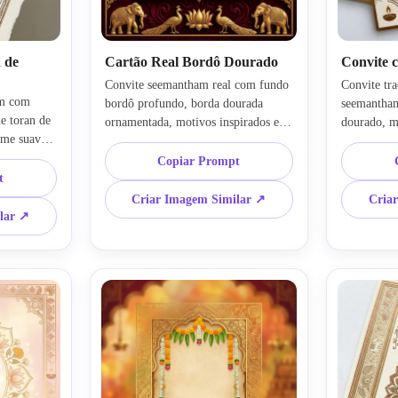
 de
Cartão Real Bordô Dourado
Convite 
Convite seemantham real com fundo 
Convite tra
m com 
bordô profundo, borda dourada 
seemantham
e toran de 
ornamentada, motivos inspirados em 
dourado, m
me suave, 
templos, layout centralizado 
templo, deta
out 
simétrico, textura festiva rica, espaço 
finos de ma
Copiar Prompt
 cerimonial 
t
em branco elegante para texto, 
cerimonial,
tmosfera 
estética luxuosa de celebração 
limpa, text
Criar Imagem Similar ↗
Cria
 para 
indiana, iluminação dramática e 
fosca, espa
lar ↗
uoso, 
refinada, arte premium de alta 
detalhes do
lhada, 
resolução para impressão e uso 
impresso d
 para 
digital