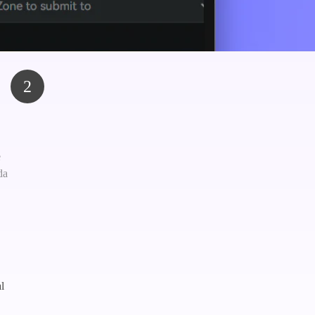
2
e
da
l
,