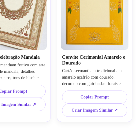
elebração Mandala
Convite Cerimonial Amarelo e
Dourado
emantham festivo com arte 
Cartão seemantham tradicional em 
de mandala, detalhes 
amarelo açafrão com dourado, 
cantos, tons de blush e 
decorado com guirlandas florais e 
ma de celebração de chá 
motivos leves de rangoli, estética de 
iano, borda sofisticada 
Copiar Prompt
cerimônia auspiciosa indiana, layout 
 espaço central para 
Copiar Prompt
vertical elegante, energia festiva 
bamento ornamental 
r Imagem Similar ↗
acolhedora, espaço branco para texto 
 composição premium 
Criar Imagem Similar ↗
limpo, superfície de convite 
 impressão, clima 
texturizada premium, design 
legre, estilo decorativo 
imprimível de alta resolução para 
xcesso
celebração clássica do sul da Índia