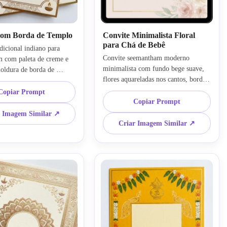
com Borda de Templo
Convite Minimalista Floral
para Chá de Bebê
dicional indiano para 
Convite seemantham moderno 
 com paleta de creme e 
minimalista com fundo bege suave, 
oldura de borda de 
flores aquareladas nos cantos, borda 
lhes sutis de diyas, traços 
fina dourada, área espaçosa para 
ndala, ambiente sagrado e 
Copiar Prompt
texto, estética elegante e suave para 
 composição estruturada e 
Copiar Prompt
chá de bebê, estilo indiano discreto, 
ura de cartão premium 
r Imagem Similar ↗
composição arejada, tons pastéis 
ço sofisticado para 
Criar Imagem Similar ↗
refinados, visual limpo e sofisticado 
 evento, acabamento 
para convite digital
etalhado