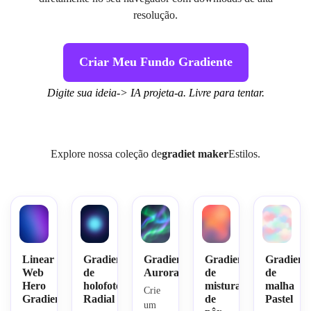
resolução.
Criar Meu Fundo Gradiente
Digite sua ideia-> IA projeta-a. Livre para tentar.
Explore nossa coleção de
gradiet maker
Estilos.
Linear
Gradiente
Gradiente
Gradiente
Gradient
Web
de
Aurora
de
de
Hero
holofote
mistura
malha
Crie 
Gradiente
Radial
de
Pastel
um 