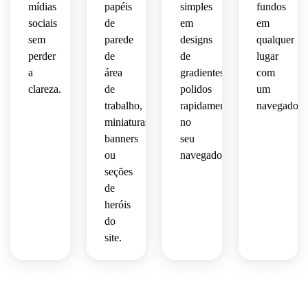
 de 
 da 
alta 
mídias
papéis
simples
fundos
embalagem
papéis
miniaturas
moda.
definição.
sociais
de
em
em
 e 
 de 
 e 
sem
parede
designs
qualquer
apresentações
parede
slides 
perder
de
de
lugar
 e 
de 
a
área
gradientes
com
refinadas.
branding
apresentação.
clareza.
de
polidos
um
visual.
trabalho,
rapidamente
navegador.
miniaturas,
no
banners
seu
ou
navegador.
seções
de
heróis
do
site.