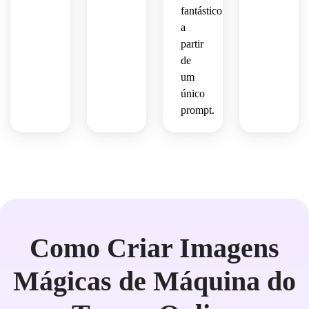
sociais.
conceitual
resolução.
fantástico
 ultra 
a
detalhada
partir
 em 
de
alta 
um
resolução.
único
prompt.
Como Criar Imagens
Mágicas de Máquina do