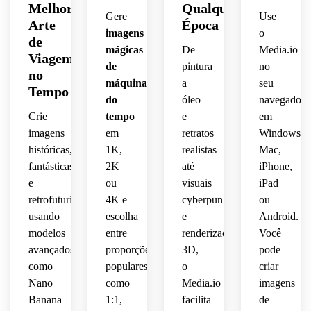
 e 
 azul 
de 
autêntico
âmbar,
 luz 
geométricos,
Melhor
Qualquer
cinematográfica,
ciano,
elétrica
pele 
 do 
Gere
Use
editorial
luxuosos,
suave 
 tons 
Arte
Época
 e 
cinematográficos,
século
realismo
imagens
o
de 
iluminação
quentes
de
iluminação
dourada,
 XIX, 
equilibrado
realismo
janela,
mágicas
De
Media.io
 de 
Viagem
 de 
composição
traços 
fantástico,
 de 
brilhante
cobre 
de
pintura
no
no
contorno
painéis
faciais
 pose 
visual 
pintura
pinceladas
 e 
e 
máquina
a
seu
refinada,
Tempo
heróica,
premium
 a 
 de 
dramática,
bronze,
do
óleo
navegador
dramática,
metálicos
realistas,
 em 
óleo, 
qualidade
Crie
tempo
e
em
acabamento
composição
4k.
qualidade
 de 
paleta 
cenário
texturas
reflexivos,
 ultra 
composição
imagens
em
retratos
Windows,
 épica 
 ultra 
museu,
de 
 de 
detalhado
e 
históricas,
1K,
realistas
Mac,
nítida 
prata, 
ficção
brilhantes
atmosfera
 em 
nítida 
detalhada.
em 
roupas
branco
fantásticas
2K
até
iPhone,
 de 
alta 
de 
4k.
 e 
e
científica
ou
visuais
iPad
jaqueta,
imersiva
resolução.
foto 
inspiradas
azul 
retrofuturistas
4K e
cyberpunk
ou
 de 
histórica.
 no 
elétrico,
vitoriana,
usando
escolha
e
Android.
composição
ficção
período,
modelos
entre
renderização
Você
 de 
realismo
iluminação
pôster
científica,
avançados
proporções
3D,
pode
textura
 de 
como
populares
o
criar
 sutil 
editorial
fundo 
cinematográfico,
expressão
de 
Nano
como
Media.io
imagens
dramática,
tela 
polido,
Banana
1:1,
facilita
de
nostalgia
intensa
envelhecida,
 pose 