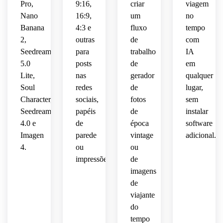
materiais
Pro,
9:16,
criar
viagem
 e 
confiante
 ricos 
Nano
16:9,
um
no
futurista
focada,
profundidade
em 
Banana
4:3 e
fluxo
tempo
olhando
textura,
energética,
detalhes
2,
outras
de
com
elegante
 para 
 alto 
Seedream
para
trabalho
IA
 de 
frente,
clima 
contraste,
ambientais
fundo,
5.0
posts
de
em
aventureiro,
 em 
superfícies
Lite,
nas
gerador
qualquer
acabamento
camadas,
atmosfera
realismo
Soul
redes
de
lugar,
brilhantes
Character,
sociais,
fotos
sem
digital
perspectiva
autêntica
 e 
editorial
Seedream
papéis
de
instalar
 de 
reflexivas,
polido,
dinâmica,
4.0 e
de
época
software
arte 
retrofuturista
Imagen
parede
vintage
adicional.
fina, 
composição
detalhes
estilo 
detalhes
4.
ou
ou
altamente
 em 
realista
 ricos 
nítida,
impressões.
de
alta 
 e 
e 
detalhado.
imagens
resolução
imaginativo
pictóricos.
acabamento
de
viajante
prontos
qualidade
premium
 para 
 de 
do
 em 
redes 
arte 
tempo
alta 