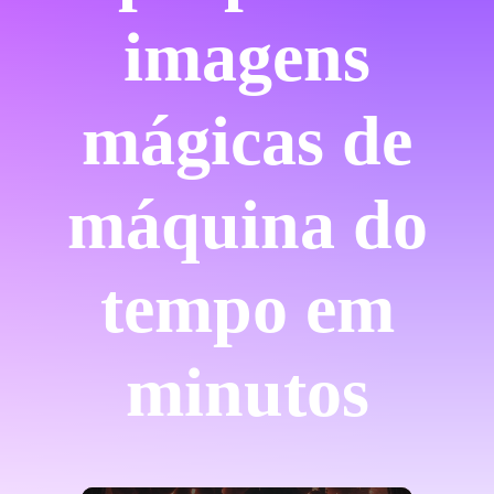
imagens
mágicas de
máquina do
tempo em
minutos