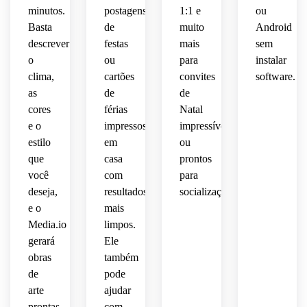
 de 
equilibrado
minutos.
postagens
1:1 e
ou
pronto
layout
alta 
 e 
humor
Basta
de
muito
Android
 para 
 de 
resolução
estilo 
impressão
descrever
festas
mais
sem
cartão
de 
alegre
 e 
 de 
o
adequada
ou
para
convite
instalar
 e 
orientação
retrato,
 para 
design
clima,
cartões
convites
software.
 de 
compartilhamento
impressível
 de 
as
de
de
retrato
qualidade
 com 
retrato
cores
férias
Natal
 para 
digital
caráter
 de 
e o
impressos
impressíveis
um 
premium
 ou 
alta 
estilo
em
ou
jantar 
 de 
impressão
festivo
resolução
de 
que
casa
prontos
papelaria
 em 
 para 
férias 
você
casa.
com
para
atemporal.
festas 
sofisticado
impressível.
infantis
deseja,
resultados
socialização.
 ou 
 ou 
e o
mais
evento
reuniões
Media.io
limpos.
gerará
Ele
corporativo.
casuais.
obras
também
de
pode
arte
ajudar
prontas
com