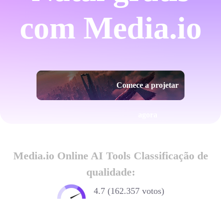
com Media.io
Comece a projetar
agora
Media.io Online AI Tools Classificação de
qualidade:
4.7 (162.357 votos)