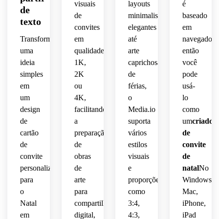
visuais
layouts
é
 serif, 
mão, 
selos 
espaço
de
luxuoso,
espaço
textura
de
minimalistas
postais,
baseado
 de 
texto
 em 
tipografia
convites
elegantes
em
composição
branco
suave,
charme
Transforme
em
até
navegador,
caprichoso,
uma
qualidade
arte
então
polida,
equilibrado,
composição
antigo
ideia
1K,
caprichosa
você
composiçã
simples
2K
de
pode
atmosfera
detalhes
arejada,
aconchegante,
 em 
 de 
em
ou
férias,
usá-
 grão 
camadas
gala 
festivos
um
humor
4K,
o
macio,
lo
de 
 sutis, 
 de 
limpas,
design
facilitando
Media.io
como
luxo, 
iluminação
férias 
humor
de
a
suporta
um
criador
efeitos
elegante,
energia
cartão
preparação
vários
de
 de 
natural
 cores 
sazonal
 de 
de
de
estilos
convite
iluminação
naturais
férias 
convite
obras
visuais
de
suave,
quente,
familiar,
nítidos,
personalizado
de
e
natal
No
atenuadas
paleta 
para
 e 
arte
proporções
layout
Windows,
textura
acabamento
neutra
formatação
 de 
 de 
o
para
como
Mac,
 de 
retrato
papel 
Natal
compartilhamento
3:4,
iPhone,
premium
refinada,
retrato
macio,
em
digital,
4:3,
iPad