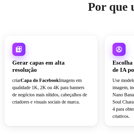
Por que 
Gerar capas em alta
Escolha
resolução
de IA p
criar
Capa do Facebook
Imagens em
Use modelo
qualidade 1K, 2K ou 4K para banners
imagem, in
de negócios mais nítidos, cabeçalhos de
Nano Banan
criadores e visuais sociais de marca.
Soul Chara
4 para obte
criativos.