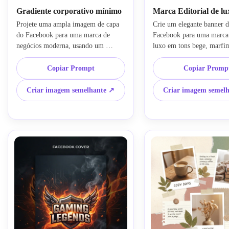
Gradiente corporativo mínimo
Marca Editorial de lu
Projete uma ampla imagem de capa 
Crie um elegante banner d
do Facebook para uma marca de 
Facebook para uma marca 
negócios moderna, usando um 
luxo em tons bege, marfim
gradiente suave de azul a roxo, 
silenciado. Use composição
formas suaves e abstratas, 
refinada, iluminação suave 
Copiar Prompt
Copiar Promp
profundidade sutil de vidro e um 
texturas premium inspirad
layout premium limpo. Mantenha a 
papel e tecido, espaço nega
Criar imagem semelhante ↗
Criar imagem semel
composição espaçosa com uma área 
equilibrado e um ambiente
central segura para texto, iluminação 
sofisticado estilo revista 
nítida, texturas digitais polidas e um 
área focal limpa para bran
visual profissional de banner de 
mídia social.