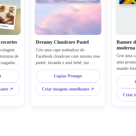
recortes
Dreamy Cloudcore Pastel
Banner d
moderna
 colagem 
Crie uma capa sonhadora do 
Crie uma c
exturas de 
Facebook cloudcore com nuvens rosa 
uma promoç
rasgadas, 
pastel, lavanda e azul bebê, luz 
usando for
de estilo 
brilhante suave, gradientes suaves e 
cores de ac
 uma 
uma atmosfera etérea. Use uma 
t
Copiar Prompt
limpo e mod
, 
composição ultra-ampla, detalhes de 
alto contra
ada, 
foco suave, texturas arejadas e um 
hante ↗
Criar imagem semelhante ↗
polido e c
 à mão, 
clima mágico sereno que parece 
Criar 
equilibrado
e e um 
calmo, moderno e visualmente 
texturas el
 para um 
calmante para uma marca pessoal.
segura de t
estilo de 
promociona