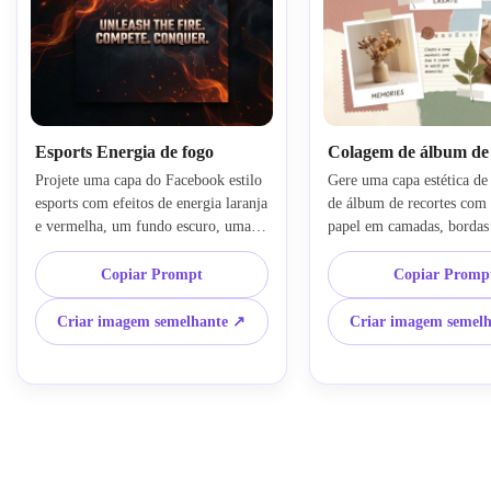
Esports Energia de fogo
Colagem de álbum de 
Projete uma capa do Facebook estilo 
Gere uma capa estética de
esports com efeitos de energia laranja 
de álbum de recortes com t
e vermelha, um fundo escuro, uma 
papel em camadas, bordas 
atmosfera de ação ousada e 
elementos adesivos e estilo 
iluminação dramática. Mantenha o 
de vida aconchegante. Use
Copiar Prompt
Copiar Promp
layout amplo e amigável ao banner 
paleta neutra e pastel suave
com profundidade forte, destaques 
composição ampla equilibr
Criar imagem semelhante ↗
Criar imagem semel
nítidos, textura esfumaçada e um 
detalhes de colagem feitos
forte clima competitivo adequado 
iluminação ambiente quent
para equipes de jogos ou criadores.
clima criativo jovem ideal
perfil pessoal ou página de 
vida.