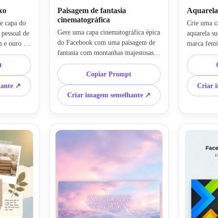
xo
Paisagem de fantasia
Aquarela 
cinematográfica
e capa do 
Crie uma ca
Gere uma capa cinematográfica épica 
pessoal de 
aquarela s
do Facebook com uma paisagem de 
 e ouro 
marca femin
fantasia com montanhas majestosas, 
 editorial 
blush rosa,
luz dourada brilhante, profundidade 
e difusa, 
Adicione de
t
atmosférica em camadas e um céu 
as em 
Copiar Prompt
à mão, espa
dramático. Use composição 
tivo 
textura de 
hante ↗
Criar 
panorâmica ultra-ampla, classificação 
 
natural su
Criar imagem semelhante ↗
de cores vívidas, texturas ambientais 
com uma 
ampla grac
ricas e um humor heróico e imersivo 
ding.
elegante e 
que parece um banner de cartaz de 
filme.