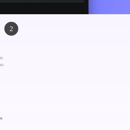
2
ns
on-
e
os