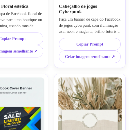
Floral estética
Cabeçalho de jogos
Cyberpunk
pa de Facebook floral de 
Faça um banner de capa do Facebook 
uave para uma boutique ou 
de jogos cyberpunk com iluminação 
ina, usando tons de 
azul neon e magenta, brilho futurista 
 verde sálvia e creme. 
da cidade, névoa digital e contraste 
talhes botânicos pintados 
Copiar Prompt
intenso. Use uma composição ampla 
ço negativo arejado, 
Copiar Prompt
e dinâmica, texturas modernas 
papel delicada, iluminação 
imagem semelhante ↗
nítidas, sombras dramáticas e um 
ave e uma composição 
Criar imagem semelhante ↗
clima pronto para streamer com 
iosa com um clima calmo, 
espaço aberto para um nome de canal 
artesanal.
ou identidade de marca de jogos.