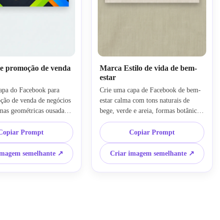
e promoção de venda
Marca Estilo de vida de bem-
estar
apa do Facebook para 
Crie uma capa de Facebook de bem-
ão de venda de negócios 
estar calma com tons naturais de 
mas geométricas ousadas, 
bege, verde e areia, formas botânicas 
ento vibrantes, layout 
sutis, texturas orgânicas suaves e 
erno e pontos focais de 
iluminação difusa pacífica. Use um 
Copiar Prompt
Copiar Prompt
ste. Mantenha o banner 
layout amplo e espaçoso, estética de 
omercial com espaçamento 
marca holística premium, equilíbrio 
imagem semelhante ↗
Criar imagem semelhante ↗
, iluminação brilhante, 
visual suave e uma área central limpa 
egantes e uma forte área 
adequada para um título de página de 
exto para mensagens 
bem-estar ou estilo de vida.
is.