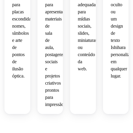
espaçamento
miniatura
para
para
adequadas
branco
oculto
 de 
limpo 
 do 
alta 
placas
apresentações,
para
ou
que 
equilibrado.
Instagram
limpo 
qualidade
escondidas,
materiais
mídias
um
parece
 ou 
e um 
nomes,
de
sociais,
design
TikTok.
clima 
adequados
símbolos
sala
slides,
de
compartilhável
novidade-
 para 
e arte
de
miniaturas
texto
 e 
encontra-
slides 
fácil 
de
aula,
ou
Ishihara
educativo
de 
de 
pontos
postagens
conteúdo
 com 
personaliza
sala 
ler.
renderização
de 
de
sociais
da
em
 de 
aula, 
ilusão
e
web.
qualquer
qualidade
gráficos
óptica.
projetos
lugar.
 de 
 de 
criativos
impressão
blog 
prontos
ou 
para
nítida.
conteúdo
impressão.
 de 
conscientiz