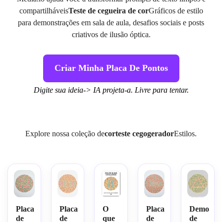
compartilháveis
Teste de cegueira de cor
Gráficos de estilo
para demonstrações em sala de aula, desafios sociais e posts
criativos de ilusão óptica.
Criar Minha Placa De Pontos
Digite sua ideia-> IA projeta-a. Livre para tentar.
Explore nossa coleção de
cor
teste cego
gerador
Estilos.
Placa
Placa
O
Placa
Demo
de
de
que
de
de