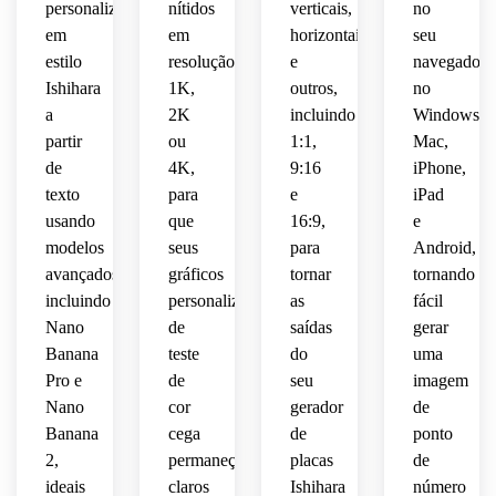
 e 
personalizados
nítidos
verticais,
no
verde 
castanhos
realista
em
em
horizontais
seu
densidade
e 
brilhante,
estilo
resolução
e
navegador
marrom.
atenuados
inspirado
Ishihara
1K,
outros,
no
realista
layout
 em 
 de 
a
2K
incluindo
Windows,
Mantenha
cuidadosamente
Ishihara,
pontos,
 a 
minimalista
partir
ou
1:1,
Mac,
composição
misturados,
variação
de
4K,
9:16
iPhone,
definição
moderno
 sutil 
texto
para
e
iPad
 de 
centrada,
 e 
textura
da 
usando
que
16:9,
e
borda 
 o 
detalhes
paleta 
modelos
seus
para
Android,
suave,
clima 
visual 
vermelho-
avançados,
gráficos
tornar
tornando
educacional
nítidos
suave,
verde,
fundo 
incluindo
personalizados
as
fácil
 e 
 de 
 corte 
branco
clínico,
alta 
Nano
de
saídas
composição
gerar
circular
 com 
resolução
Banana
teste
do
uma
neutro
qualidade
 para 
centrada,
suave,
Pro e
de
seu
imagem
 e um 
 de 
uma 
Nano
cor
gerador
de
estilo 
impressão
estética
espaço
fundo 
Banana
cega
de
ponto
de 
neutro
2,
permaneçam
placas
de
ilusão 
nítida 
atraente
negativo
 e 
óptica
ideais
claros
Ishihara
número
e 
 de 
detalhes