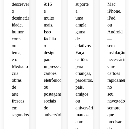
 e um 
 da 
descrever
9:16
suporte
Mac,
livro 
detalhes
inspirados
acabamento
moda 
o
e
a
iPhone,
de 
 que 
nítidos
memória
polidos
destinatário,
muito
uma
iPad
se 
elegante
 para 
 que 
sentem
idade,
mais.
ampla
ou
um 
pessoal,
se 
inspirado
design
humor,
Isso
gama
Android
sentem
alegres
 em 
 de 
cores
facilita
de
—
orientação
 e 
mídias
aniversário
ou
o
criativos.
sem
 do 
personaliza
brincalhães.
 retrô 
tema,
design
Faça
instalação
retrato
sociais
divertido.
e o
para
cartões
necessária.
 e um 
alegres
 com 
layout
 e 
Media.io
impressão,
para
Crie
espaço
memoráveis
 para 
cria
cartões
crianças,
cartões
detalhado
uma 
obras
eletrônicos
parceiros,
rapidament
mensagem
de
ou
pais,
no
aconchegante
 de 
arte
postagens
amigos
seu
 para 
aniversário.
frescas
sociais
ou
navegador
uma 
em
de
aniversários
sempre
saudação
 de 
segundos.
aniversário.
marcos
que
aniversário
com
precisar
o
de