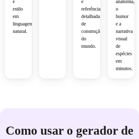
e
e
anatomia,
 mas 
arte 
conceitual
impression
estilo
referências
o
presença
conceitual
 de 
dramático.
 e 
em
detalhadas
humor
 de 
jogo 
inteligente.
linguagem
de
e a
outro 
premium.
de 
mundo.
natural.
construção
narrativa
alta 
qualidade,
do
visual
mundo.
de
humor
espécies
em
cinematográfico
minutos.
intenso.
Como usar o gerador de