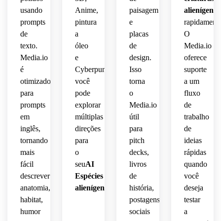
índigo,
 de 
batalha
 de 
reflexos
usando
Anime,
paisagem
alienígenas
ficção
 de 
nebulosa
atmosfera
prompts
pintura
e
rapidamente
ficção
 à 
nítidos,
científica,
deriva,
de
a
placas
O
misteriosa,
científica,
 alto 
névoa 
texto.
óleo
de
Media.io
iluminação
contraste,
atmosférica
Media.io
e
design.
oferece
texturas
texturas
 arte 
é
Cyberpunk,
Isso
suporte
equilibrada,
conceitual
acabament
otimizado
você
torna
a um
úmidas
metálicas,
 de 
 de 
para
pode
o
fluxo
detalhes
ficção
arte 
realistas,
prompts
explorar
Media.io
de
esmeralda
conceitual
ultra-
científica
em
múltiplas
útil
trabalho
ilustração
nítidos,
profunda
premium,
inglês,
direções
para
de
 de 
 e 
hiperdetalhada,
tornando
para
pitch
ideias
ficção
ilustração
paleta 
texturas
mais
o
decks,
rápidas
de 
detalhes
fácil
seu
AI
livros
quando
científica
científica
bronze,
 de 
altamente
descrever
Espécies
de
você
textura
ultra-
anatomia,
alienígenas
gerador
história,
Ideias.
deseja
realista
anatomia
detalhadas,
detalhada,
premium,
habitat,
postagens
testar
misturada
detalhada,
visualment
humor
sociais
a
graciosa
 com 
 arte 
humor