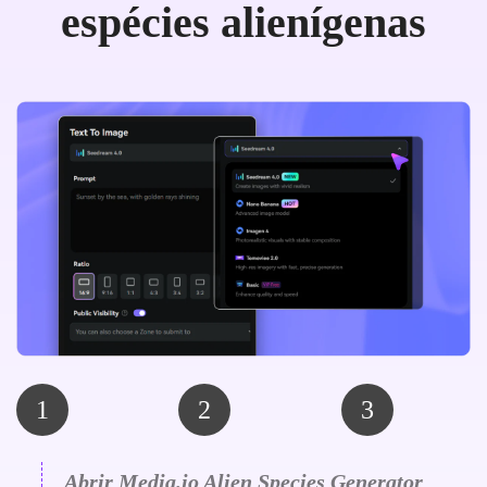
espécies alienígenas
1
2
3
Abrir Media.io Alien Species Generator