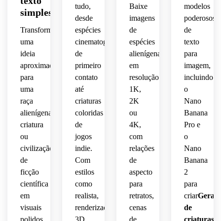
texto
 e 
âmbar
tudo,
Baixe
modelos
 veias 
simples
fluentes
amostras
olhos 
de 
desde
imagens
poderosos
 e 
 de 
brilhantes
reflexivos,
luz 
Transforme
espécies
de
de
anatomia
cores. 
 e 
internas
uma
cinematográficas
espécies
texto
layout
uma 
ornamentos
ideia
de
alienígenas
para
anfíbia
silhueta
brilhantes,
aproximada
primeiro
em
imagem,
branco
cerimoniais
suave.
para
contato
resolução
incluindo
afiada.
 sutis 
design
limpo,
de 
uma
até
1K,
o
Iluminação
Iluminação
tecnologia,
simétrico
raça
criaturas
2K
Nano
rotulagem
 do 
alienígena,
coloridas
ou
Banana
subaquática
 de 
lateral
iluminação
corpo,
criatura
de
4K,
Pro e
precisão,
ou
jogos
com
o
cinematográfica,
dramática,
cinematográfica,
acentos
civilização
indie.
relações
Nano
apresentação
 de 
partículas
de
Com
de
Banana
atmosfera
fundo 
energia
polida
espacial
ficção
estilos
aspecto
2
flutuantes,
 de 
escura
violeta
científica
como
para
para
construção
 de 
profundo,
 e 
em
realista,
retratos,
criar
Gerad
paleta 
campo
ciano,
visuais
renderização
cenas
de
azul e 
mundial
 de 
poeira
polidos
3D,
de
criaturas