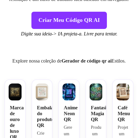
Criar Meu Código QR AI
Digite sua ideia-> IA projeta-a. Livre para tentar.
Explore nossa coleção de
Gerador de código qr ai
Estilos.
Marca
Embalagem
Anime
Fantasia
Café
de
do
Neon
Magia
Menu
ouro
produto
QR
QR
QR
de
QR
Gere 
Produza
Projete
luxo
Crie 
um 
 um 
 um 
QR