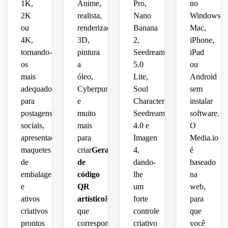
 rico, 
1K,
Anime,
Pro,
no
 de 
iluminação
ousado.
menus
premium,
estético
digital
mas 
embalagem
atraente
 e 
2K
realista,
Nano
Windows,
suaves,
claramente
nítida,
 e 
embalagens
detalhes
moderno,
polido,
ou
renderização
Banana
Mac,
moderna,
usável.
 para 
humor
4K,
3D,
2,
iPhone,
legível.
clima 
viagem.
mínimos
blocos
sotaques
tornando-
pintura
Seedream
iPad
prático
inovador
 de 
moderno
 sutis 
os
a
5.0
ou
 para 
 da 
graciosos,
contraste
 e 
de 
mais
óleo,
Lite,
Android
etiquetas,
marca
amigável
cores 
adequados
Cyberpunk
Soul
sem
equilíbrio
claros,
 e 
da 
caixas
SaaS, 
para
e
Character,
instalar
forte 
marca,
 e 
composiçã
refinado
fundo 
legibilidade
postagens
muito
Seedream
software.
inserções.
limpo 
 para 
composição
sociais,
mais
4.0 e
O
pronta
inspirado
e um 
que o 
apresentações,
para
Imagen
Media.io
 para 
 em 
acabamento
efeito 
pronta
maquetes
criar
Gerador
4,
é
a web 
tipografia
artístico
 para 
de
de
dando-
baseado
e 
 e 
refinado
 não 
apresentação
embalagens
código
lhe
na
estrutura
legibilidade
dominar
 e 
e
QR
um
web,
 de 
adequado
 o 
legibilidade
amigável
QR 
 para 
desempenho
ativos
artístico
Resultados
forte
para
 de 
preservada
marcas
 da 
prática
criativos
que
controle
que
digitalizaçã
 para 
 de 
digitalização.
 para 
prontos
correspondem
criativo
você