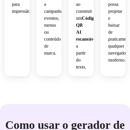
impressão
estilo 
sites, 
para
a
ao
possa
preservada
 e 
de 
cartões
impressão.
campanhas,
construir
projetar
 para 
compartilhamento
vida 
 de 
eventos,
um
Código
e
landing
 de 
e 
visita,
menus
QR
baixar
RSVP
perfis 
pages,
sociais.
embalagens
ou
AI
de
digital.
 e 
conteúdo
escaneável
conceito
praticament
decks 
materiais
de
a
qualquer
e 
 de 
marca.
partir
navegador
lançamento
campanha.
do
moderno.
 de 
texto.
produtos.
Como usar o gerador de