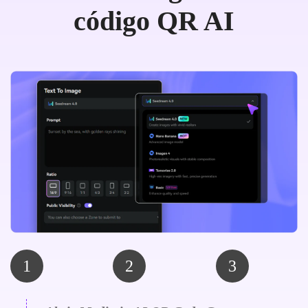
código QR AI
1
2
3