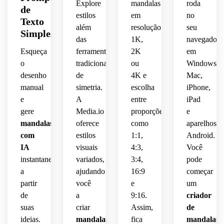
simétrica,
equilibrado,
 de 
Explore
mandalas
roda
de
linhas.
parede.
central
graciosa,
chumbo
estilos
em
no
ornamentais
Texto
clima 
escala 
 arte 
além
resolução
seu
 ultra 
elegante,
Simples
místico
de 
de 
decorativos,
das
1K,
navegador
nítidos.
 e 
cinza 
linha 
Esqueça
ferramentas
2K
em
realces
sonhador,
com 
refinada,
composição
o
tradicionais
ou
Windows,
 anéis 
toques
polidos,
ornamentais
desenho
de
4K e
Mac,
clima 
centralizada,
 em 
prateados
romântico
manual
simetria.
escolha
iPhone,
atmosfera
camadas,
 sutis, 
profundidade
e
A
entre
iPad
 de 
olhar 
delicado,
 de 
gere
Media.io
proporções
e
decoração
texturas
intenso,
cor 
mandalas
oferece
como
aparelhos
 finas 
qualidade
radiante
com
estilos
1:1,
Android.
espiritual
de pó 
contraste
 e 
IA
visuais
4:3,
Você
de 
decorativa
sensação
sofisticada,
estrelas
instantaneamente
variados,
3:4,
limpo 
pode
 e 
e 
imprimível
artesanal
a
ajudando
16:9
começar
artesanato
arte 
traço 
 de 
partir
você
e
um
 ultra 
digital
místico
arte 
de
a
9:16.
criador
detalhado
 de 
em 
suas
criar
Assim,
de
 e 
alta 
intricado
vitral.
ideias.
mandalas
fica
mandalas
acabamento
qualidade
 com 