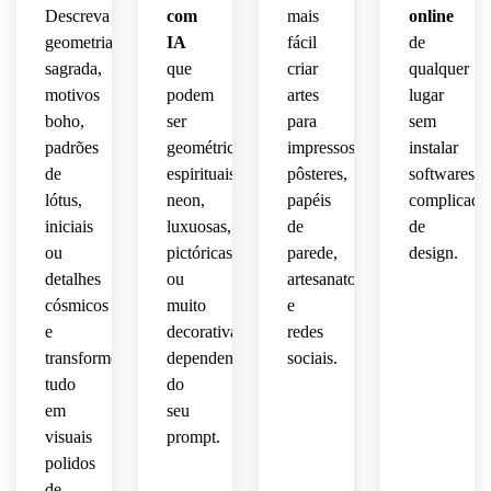
Descreva
com
mais
online
 com 
detalhes
limpo 
energia
geometria
IA
fácil
de
digno 
premium.
sagrada,
que
criar
qualquer
de 
cósmica.
motivos
podem
artes
lugar
galeria.
boho,
ser
para
sem
padrões
geométricas,
impressos,
instalar
de
espirituais,
pôsteres,
softwares
lótus,
neon,
papéis
complicado
iniciais
luxuosas,
de
de
ou
pictóricas
parede,
design.
detalhes
ou
artesanato
cósmicos
muito
e
e
decorativas,
redes
transforme
dependendo
sociais.
tudo
do
em
seu
visuais
prompt.
polidos
de