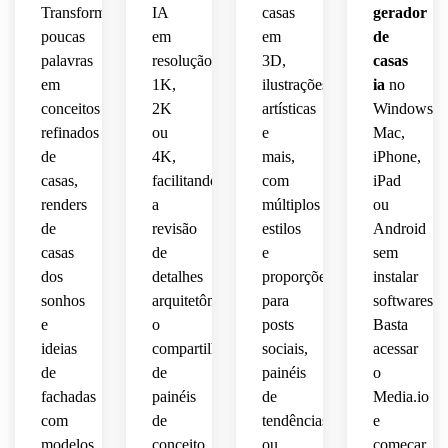
colunas
paisagismo
clima 
Transforme
IA
casas
gerador
fresco,
 de 
angular
acolhedor
poucas
em
em
de
 luz 
madeira,
 a 
esparso,
 de 
palavras
resolução
3D,
casas
equilibrada
partir 
 luz 
conto 
 do 
em
1K,
ilustrações
ia
no
gramado
do 
suave 
de 
dia, 
 bem 
pátio 
conceitos
e 
2K
artísticas
Windows,
fadas, 
proporções
cuidado
frontal,
difusa,
texturas
refinados
ou
e
Mac,
 e 
de
4K,
mais,
iPhone,
práticas
caminho
brilho
atmosfera
delicadas,
casas,
facilitando
com
iPad
 de 
 de 
renders
a
múltiplos
ou
casa 
pedra,
âmbar
serena,
composição
de
revisão
estilos
Android
familiar,
 luz 
casas
de
e
sem
suave 
quente
composição
realista
paleta 
de 
 no 
dos
detalhes
proporções
instalar
 de 
contemporâ
pôr 
interior,
equilibrada,
fachada
sonhos
arquitetônicos,
para
softwares.
do 
 com 
e
o
posts
Basta
neutra,
sol, 
clima 
visualização
apelo 
ideias
compartilhamento
sociais,
acessar
sombras
de 
convidativo.
de
de
painéis
o
melhoria
resort 
arquitetônica
fachadas
painéis
de
Media.io
 clara 
suaves,
sofisticado,
do 
com
de
tendências
e
fotorealista
apelo 
clima 
texturas
modelos
conceito
ou
começar