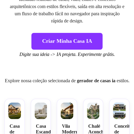
arquitetônicos com estilos flexíveis, saída em alta resolução e
um fluxo de trabalho fácil no navegador para inspiração
rápida de design.
Criar Minha Casa IA
Digite sua ideia -> IA projeta. Experimente grátis.
Explore nossa coleção selecionada de
gerador de casas ia
estilos.
Casa
Casa
Vila
Chalé
Conceito
de
Escandinava
Moderna
Aconchegante
de