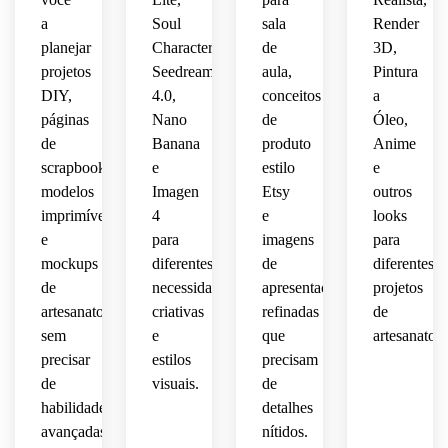
 DIY 
estilo 
 e 
delicadas
a
Soul
sala
Render
feita 
artesanal
uma 
 e 
seguro
planejar
Character,
de
3D,
à 
estética
estética
 para 
projetos
Seedream
aula,
Pintura
mão 
charmoso.
 de 
professores
ideal 
pôster
DIY,
4.0,
conceitos
a
artesanal
 e 
para 
pais.
páginas
Nano
de
Óleo,
redes 
familiar
cottagecore
de
Banana
produto
Anime
sociais.
 para 
scrapbook,
e
estilo
e
sala 
suave.
modelos
Imagen
Etsy
outros
de 
imprimíveis
4
e
looks
aula, 
e
para
imagens
para
com 
leitura
mockups
diferentes
de
diferentes
de
necessidades
apresentação
projetos
visual 
artesanato
criativas
refinadas
de
fácil.
sem
e
que
artesanato.
precisar
estilos
precisam
de
visuais.
de
habilidades
detalhes
avançadas
nítidos.