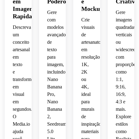
em
Poderosos
e
Criativo
nítidos,
textura
estilo 
estilo 
artesanato
terrosos,
e 
Imagens
Mockups
como 
colorido,
de 
de 
Gere
Gere
pastéis,
Rapidamente
iluminação
dimensional
verde 
mockup
negócios
natalino
marrons,
com
Crie
imagens
 de 
musgo,
seções
organização
Descreva
modelos
visuais
quadradas,
suave 
papel 
amigável
artesanais.
pronto
marfim
um
avançados
de
verticais
de 
recortado,
terracota,
claras,
 no 
 para 
 e 
limpa 
conceito
de
artesanato
ou
estúdio
 alto 
Etsy.
Pinterest.
dourado
da 
artesanal
texto
em
widescreen
 e 
contraste,
creme
ícones
página,
em
para
resolução
com
estética
 e 
suave,
bordas
blush,
divertidos,
texto
imagem,
1K,
proporções
 luz 
personagens
premium
solar 
e
incluindo
2K
como
 de 
nítidas,
enquadramento
iluminação
natural,
amigáveis,
transforme
Nano
ou
1:1,
artesanato
 alta 
em
Banana
4K,
9:16,
 feito 
iluminação
aproximado
brilhante,
textura
clareza,
visual
Pro,
ideal
16:9,
à 
 de 
em
Nano
para
4:3 e
mão.
dramática
foto 
texturas
realista
espaçamento
segundos.
Banana
murais
mais.
de 
 táteis 
 de 
porém
produto,
de 
O
2,
de
Explore
papel,
equilibrado
 fofa 
 luz 
materiais
 e 
Media.io
Seedream
inspiração,
estilos
e 
difusa
sombras
estilo 
ajuda
5.0
materiais
como
composição
 e 
variados
educacional
você
Lite,
para
Realista,