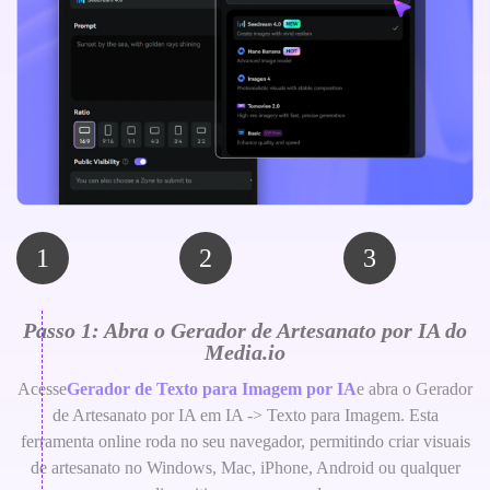
1
2
3
Passo 1: Abra o Gerador de Artesanato por IA do
Media.io
Acesse
Gerador de Texto para Imagem por IA
e abra o Gerador
de Artesanato por IA em IA -> Texto para Imagem. Esta
ferramenta online roda no seu navegador, permitindo criar visuais
de artesanato no Windows, Mac, iPhone, Android ou qualquer