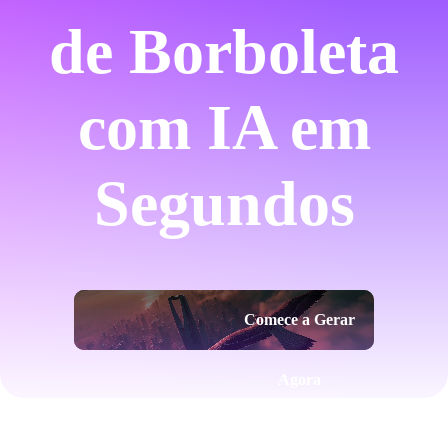
de Borboleta
com IA em
Segundos
Comece a Gerar
Agora