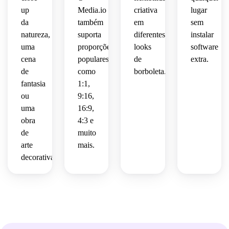
refinado.
altamente
up
Media.io
criativa
lugar
altamente
detalhada
da
também
em
sem
 e 
compartilhá
natureza,
suporta
diferentes
instalar
detalhada
autêntica.
uma
proporções
looks
software
 com 
artesanato
cena
populares
de
extra.
de
como
borboleta.
refinado.
fantasia
1:1,
ou
9:16,
uma
16:9,
obra
4:3 e
de
muito
arte
mais.
decorativa.