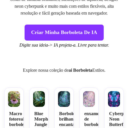
neon cyberpunk e muito mais com estilos flexíveis, alta
resolução e fácil geração baseada em navegador.
Criar Minha Borboleta De IA
Digite sua ideia-> IA projeta-a. Livre para tentar.
Explore nossa coleção de
ai Borboleta
Estilos.
Macro
Blue
Borboleta
enxame
Cyberpu
fotoreal
Morpho
brilhante
de
Neon
borboleta
Jungle
encantada
borboletas
Butterfly