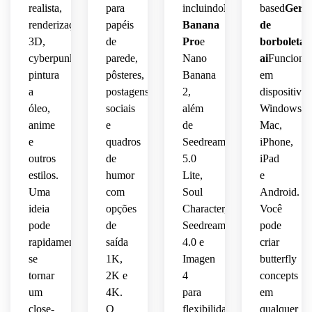
visual 
realista,
para
incluindo
Nano
based
Gera
fotografia
cinematográfica.
dramática
antiga,
 leve 
detalhada
renderização
papéis
Banana
de
 da 
 do 
arejado,
artesanal,
texturas
 e 
vida 
aro, 
composição
3D,
de
Pro
e
borboleta
arejada.
selvagem.
estética
paleta 
humor
cyberpunk,
parede,
Nano
luminosas,
ai
Funciona
arquivística
de 
pintura
pôsteres,
Banana
em
inteligente
blush 
decorativo
estilo 
a
postagens
2,
dispositivos
 da 
centrada,
rosa, 
de 
óleo,
sociais
além
Windows,
máquina,
sálvia 
moderno,
arte 
anime
e
de
Mac,
sombras
e 
inspirado
e
quadros
Seedream
iPhone,
humor
 de 
lavanda,
bordas
 na 
sépia 
outros
de
5.0
iPad
catedral
limpo 
sutis, 
sensação
nítidas
estilos.
humor
Lite,
 com 
e
de 
humor
 e 
detalhes
Uma
com
Soul
Android.
alta 
 do 
artística
texturas
ideia
opções
Character,
Você
tecnologia,
museu
 feita 
 de 
ricos.
pode
de
Seedream
pode
à 
papel 
rapidamente
saída
4.0 e
criar
renderização
vitoriano,
mão, 
táteis, 
se
1K,
Imagen
butterfly
 de 
 arte 
detalhe
estética
ficção
vintage
tornar
2K e
4
concepts
 de 
pintor
design
um
4K.
para
em
científica
altamente
close-
O
flexibilidade
qualquer