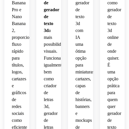
Banana
de
gerador
como
moderno,
capas 
com 
Pro e
gerador
de
gerador
polida.
de 
textura
impacto
Nano
de
texto
de
divertido
cartazes
 ultra 
Banana
texto
3d
texto
 e 
 de 
detalhada.
visual.
altamente
eventos
2,
3d
a
com
3d
proporcionando
mais
IA
online
compartilhável.
estilosos.
fluxo
possibilidades
uma
de
rápido
visuais.
ótima
onde
para
Funciona
opção
quiser.
títulos,
igualmente
para
É
logos,
bem
miniaturas,
uma
cartazes
como
cartazes,
opção
e
criador
capas
prática
gráficos
de
de
para
de
letras
histórias,
quem
redes
3d,
banners
quer
sociais
gerador
e
gerador
como
de
mockups
de
eficiente
letras
de
texto