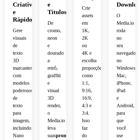
 em 
cintilantes,
limpo,
 leve 
 de 
detalhada.
 e 
fundo 
Criativos
e
Downloa
alta 
Crie
de 
laranja
enquadramento
de 
e
Títulos
resolução.
profundidade
sombras
impressão
 e 
assets
parede
O
Rápidos
 em 
 e 
vermelho,
limpo.
De
em
Media.io
camadas,
suaves,
forte 
urbana
Gere
cromo,
1K,
roda
profundidade
iluminação
 com 
visuais
neon
2K
no
biséis 
superfícies
sombras
de
e
ou
seu
delicados,
dimensional.
cinematográ
texto
dourado
4K e
navegador
reflexivas,
dramáticas,
paleta 
3D
a
escolha
no
Mantenha
brilho
prata-
energia
 o 
marcantes
retrô,
proporções
composição
Windows,
rosa e 
layout
realista
com
graffiti
como
Mac,
visual 
retrô-
 de 
diagonal
modelos
e
1:1,
iPhone,
elegante
futurista
limpo,
calor 
poderosos
visual
9:16,
iPad
 de 
 com 
e 
energética
de
3D
16:9,
e
beleza
alegre
alto 
forte 
 e 
texto
render,
4:3 e
Android,
 com 
 e 
contraste,
contraste
clima 
detalhes
para
o
3:4.
para
composição
 para 
de 
nostálgico,
um 
imagem,
Media.io
Isso
street 
que
nítidos
centralizada
 e 
título 
art 
incluindo
leva
faz
você
 e 
 com 
adequado
de 
para 
Nano
suas
prompts
do
use
composição
visual 
 para 
ação 
máximo