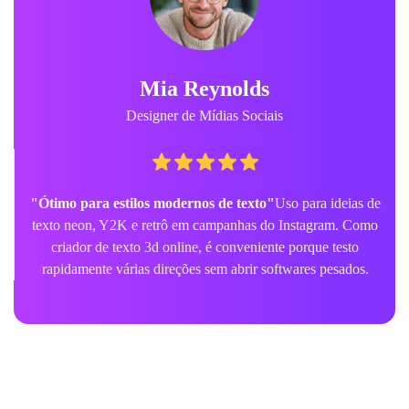
Mia Reynolds
Designer de Mídias Sociais
"Ótimo para estilos modernos de texto"
Uso para ideias de
texto neon, Y2K e retrô em campanhas do Instagram. Como
criador de texto 3d online, é conveniente porque testo
rapidamente várias direções sem abrir softwares pesados.