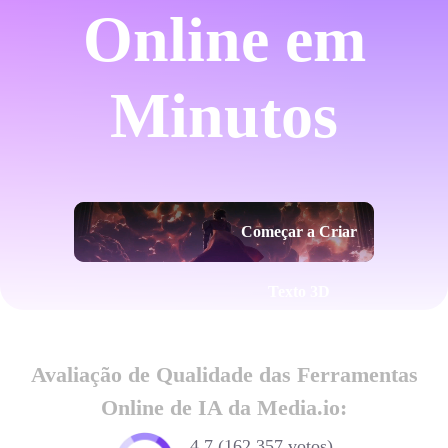
Online em
Minutos
Começar a Criar
Texto 3D
Avaliação de Qualidade das Ferramentas
Online de IA da Media.io:
4,7 (162.357 votos)