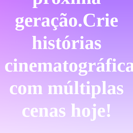
geração.
Crie
histórias
cinematográfic
com múltiplas
cenas hoje!