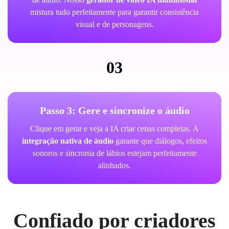
mistura tudo perfeitamente para garantir consistência
visual e de personagens.
03
Passo 3: Gere e sincronize o áudio
Clique em gerar e veja a IA criar cenas completas. A
integração nativa de áudio
garante que diálogos, efeitos
sonoros e sincronia de lábios estejam perfeitamente
alinhados.
Confiado por criadores