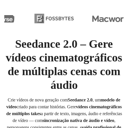
Seedance 2.0 – Gere
vídeos cinematográficos
de múltiplas cenas com
áudio
Crie vídeos de nova geração com
Seedance 2.0
, um
modelo de
vídeo
criado para contar histórias. Gere
vídeos cinematográficos
de múltiplos takes
a partir de texto, imagens, áudio e referências
de vídeo — com
sincronização nativa de áudio e vídeo
,
personagens consistentes entre as cenas, e
saída profissional de