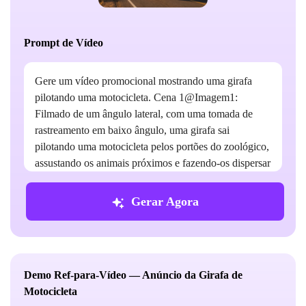
Prompt de Vídeo
Gere um vídeo promocional mostrando uma girafa
pilotando uma motocicleta. Cena 1@Imagem1:
Filmado de um ângulo lateral, com uma tomada de
rastreamento em baixo ângulo, uma girafa sai
pilotando uma motocicleta pelos portões do zoológico,
assustando os animais próximos e fazendo-os dispersar
em pânico. Cena 2@Imagem2: A girafa pilota a
motocicleta em círculos por um terreno arenoso. A
Gerar Agora
câmera começa com um close nos pneus da
motocicleta, depois alterna para uma visão de cima,
capturando a girafa fazendo manobras circulares e
levantando nuvens de poeira no ar. Cena 3@Imagem3:
Demo Ref-para-Vídeo — Anúncio da Girafa de
Com o cenário de uma rodovia ao estilo do velho
Motocicleta
oeste, a câmera segue a girafa enquanto ela lança sua