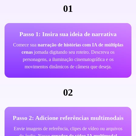
01
Passo 1: Insira sua ideia de narrativa
Comece sua
narração de histórias com IA de múltiplas
cenas
jornada digitando seu roteiro. Descreva os
personagens, a iluminação cinematográfica e os
movimentos dinâmicos de câmera que deseja.
02
Passo 2: Adicione referências multimodais
Envie imagens de referência, clipes de vídeo ou arquivos
de áudio. Nosso
gerador de vídeo IA multimodal