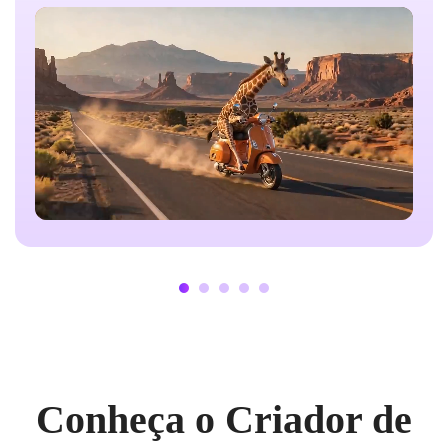
motocicleta no ar. Filmado de um ângulo lateral, um
slogan promocional aparece atrás do personagem;
enquanto a girafa acelera, o slogan fica parcialmente
encoberto, lendo: "Pilote a 'Girafa'—Viva a Vida na
Pista Rápida." Por fim, a motocicleta aterrissa e passa
rugindo, levantando uma trilha de poeira e fumaça.
Conheça o Criador de