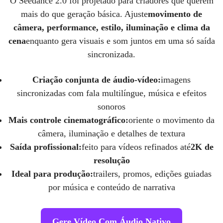
O Seedance 2.0 foi projetado para criadores que querem
mais do que geração básica. Ajuste
movimento de
câmera, performance, estilo, iluminação e clima da
cena
enquanto gera visuais e som juntos em uma só saída
sincronizada.
Criação conjunta de áudio-vídeo:
imagens
sincronizadas com fala multilíngue, música e efeitos
sonoros
Mais controle cinematográfico:
oriente o movimento da
câmera, iluminação e detalhes de textura
Saída profissional:
feito para vídeos refinados até
2K de
resolução
Ideal para produção:
trailers, promos, edições guiadas
por música e conteúdo de narrativa
Gere Vídeo Com Áudio Nativo