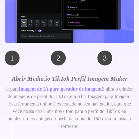
1
2
3
Abrir Media.io TikTok Perfil Imagem Maker
ir para
Imagem de IA para gerador de imagem
E abra o criador
de imagens de perfil do TikTok em AI-> Imagem para Imagem.
Esta ferramenta online é executada no seu navegador, para que
você possa criar uma nova foto para o perfil do TikTok ou
atualizar fotos antigas do perfil da conta do TikTok sem instalar
software.