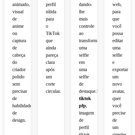
círculo
animado,
perfil
dando-
web,
tamanho
imagem
 de 
circular.
visual
nítida
ícone 
lhe
para
 de 
perfil.
pequeno.
de 
de
para
mais
que
perfil 
perfil.
anime
o
controle
você
redonda.
ou
TikTok
ao
possa
captura
que
transformar
editar
de
ainda
uma
uma
cabeça
pareça
selfie
selfie
do
clara
em
e
criador
após
uma
exportar
polido
um
selfie
um
sem
corte
de
novo
precisar
circular.
destaque.
Usuário
avatar,
de
tiktok
quer
habilidades
pfp
,
você
de
imagem
precise
design.
de
de
perfil
um
tiktok
simples