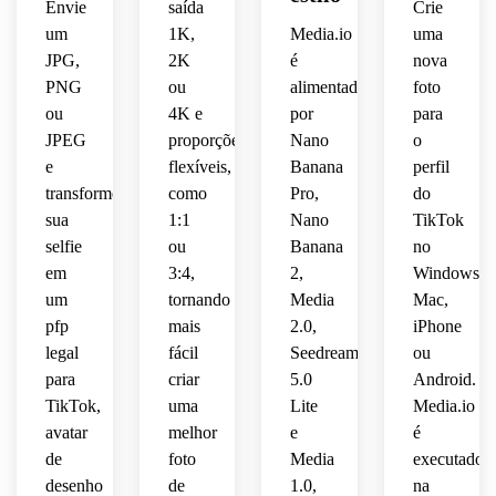
moldura
azul 
Envie
saída
Crie
se lê 
 de 
up, 
criador
brilhante,
um 
circular
 de 
vívido,
um
1K,
Media.io
uma
claramente
avatar
cores 
crop 
 de 
retrato
JPG,
2K
é
nova
terrosas
anônimo,
humor
circular
destaque.
molduras
PNG
ou
alimentado
foto
como 
social.
 de 
centrada,
um 
ou
4K e
por
para
atenuadas,
contorno
enérgico
avatar.
fortes 
ícone 
 e um 
JPEG
proporções
Nano
o
contraste
do 
circular.
humor
forte, 
recorte
e
flexíveis,
rosto, 
Banana
perfil
composição
suave 
texturas
transforme
como
Pro,
do
nostálgico
central
e um 
sua
1:1
Nano
TikTok
 e 
centrada
fundo 
elegantes,
selfie
ou
Banana
no
nitidez
 e 
projetado
limpo 
em
3:4,
2,
Windows,
contraste
 para 
para 
clima 
um
tornando
Media
Mac,
facial 
aparecer
que o 
futurista
suficiente
dramático
pfp
mais
2.0,
iPhone
avatar
 para 
 que 
mesmo
 final 
legal
fácil
moderno
Seedream
ou
permanecer
ainda 
permaneça
 e 
para
criar
5.0
Android.
parece
como 
alta 
TikTok,
uma
Lite
Media.io
legível
um 
bonito
legibilidade
avatar
melhor
e
é
 em 
limpo 
pequeno
 e 
 para 
de
foto
Media
executado
uma 
em 
legível
um 
desenho
de
1.0,
na
pequena
um 
avatar
 em 
pequeno