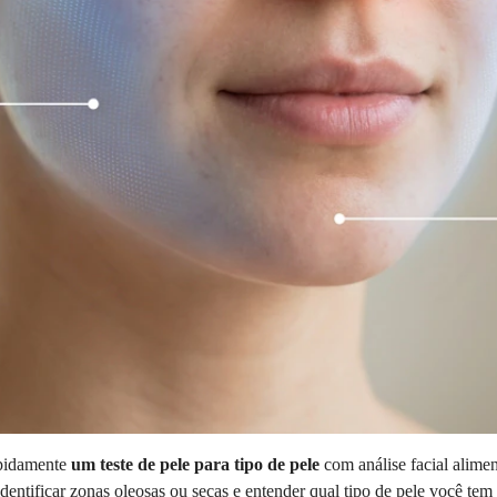
apidamente
um teste de pele para tipo de pele
com análise facial alime
 identificar zonas oleosas ou secas e entender qual tipo de pele você te