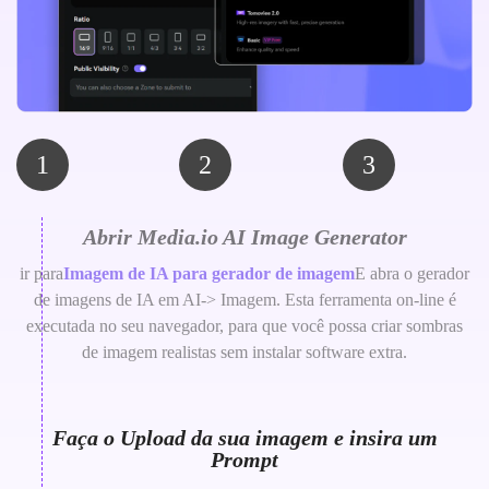
1
2
3
Abrir Media.io AI Image Generator
ir para
Imagem de IA para gerador de imagem
E abra o gerador
de imagens de IA em AI-> Imagem. Esta ferramenta on-line é
executada no seu navegador, para que você possa criar sombras
de imagem realistas sem instalar software extra.
Faça o Upload da sua imagem e insira um
Prompt