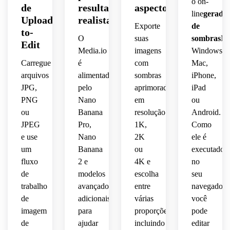
o on-
de
resultados
aspecto
textura
natural,
contraste
crível,
line
gerado
Upload-
realistas
 sutil 
opacidade
 use 
Exporte
de
to-
ao 
compatibil
moderado,
bordas
O
suas
sombras
N
longo 
suave,
Edit
 com 
 de 
Media.io
imagens
Windows,
do 
fundo 
iluminação
sombras
Carregue
é
com
Mac,
fundo,
bordas
branco,
arquivos
alimentado
sombras
iPhone,
comercial
suaves
espaço
penadas
opacidade
JPG,
pelo
aprimoradas
iPad
 com 
premium
áreas 
PNG
Nano
em
ou
negativo
macias,
realista
 e 
de 
ou
Banana
resolução
Android.
 e 
uma 
contato
JPEG
Pro,
1K,
Como
elegante
iluminação
uma 
aparência
 mais 
e use
Nano
2K
ele é
 e 
 de 
apresentaçã
escuras
um
Banana
ou
executado
consistência
estúdio
limpa 
 e 
 de 
fluxo
2 e
4K e
no
profissiona
e 
crie 
iluminação
equilibrada
 de 
de
isolada
modelos
escolha
seu
uma 
 e um 
listagem
 do 
profundidade
trabalho
avançados
entre
navegador,
natural
acabamento
 de 
produto-
de
adicionais
várias
você
 que 
produtos
foto 
dramática,
imagem
para
proporções,
pode
faz 
fotográfico
 que 
adequada
 mas 
de
ajudar
incluindo
editar
com 
evita 
 para 
natural,