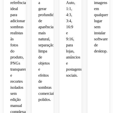
referência
a
Auto,
imagens
que o 
polido
efeitos
anúncios
 para 
objeto
ideal
gerar
1:1,
em
 do 
 ou 
um 
 se 
produto
distraídos.
para
anúncios.
profundidade
4:3,
qualquer
visual 
sinta 
 de 
estilo 
adicionar
de
3:4,
lugar
aterrado
comércio
anúncio
sombras
aparência
16:9
sem
 e 
realistas
mais
e
instalar
luxuoso.
eletrônico.
moderno.
às
natural,
9:16,
software
fotos
separação
para
de
do
limpa
lojas,
desktop.
produto,
de
anúncios
PNGs
objetos
e
transparentes
e
postagens
e
efeitos
sociais.
recortes
de
isolados
sombras
sem
comerciais
edição
polidos.
manual
complexa.